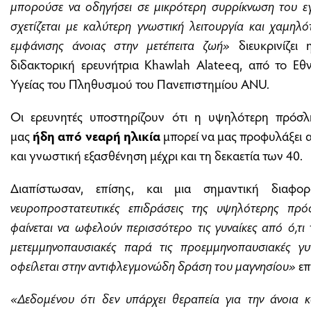
μπορούσε να οδηγήσει σε μικρότερη συρρίκνωση του ε
σχετίζεται με καλύτερη γνωστική λειτουργία και χαμηλ
εμφάνισης άνοιας στην μετέπειτα ζωή»
διευκρινίζει
διδακτορική ερευνήτρια Khawlah Alateeq, από το Εθν
Υγείας του Πληθυσμού του Πανεπιστημίου ANU.
Οι ερευνητές υποστηρίζουν ότι η υψηλότερη πρόσ
μας
ήδη από νεαρή ηλικία
μπορεί να μας προφυλάξει α
και γνωστική εξασθένηση μέχρι και τη δεκαετία των 40.
Διαπίστωσαν, επίσης, και μια σημαντική δια
νευροπροστατευτικές επιδράσεις της υψηλότερης πρό
φαίνεται να ωφελούν περισσότερο τις γυναίκες από ό,τι 
μετεμμηνοπαυσιακές παρά τις προεμμηνοπαυσιακές γυ
οφείλεται στην αντιφλεγμονώδη δράση του μαγνησίου»
επ
«Δεδομένου ότι δεν υπάρχει θεραπεία για την άνοια 