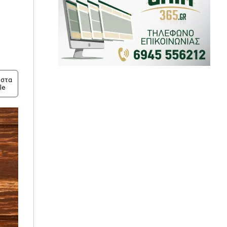
στα
le