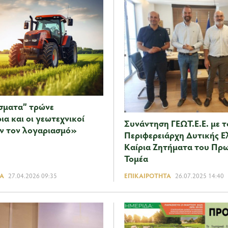
σματα” τρώνε
α και οι γεωτεχνικοί
Συνάντηση ΓΕΩΤ.Ε.Ε. με τ
ν τον λογαριασμό»
Περιφερειάρχη Δυτικής Ε
Καίρια Ζητήματα του Πρ
Τομέα
Α
27.04.2026 09:35
ΕΠΙΚΑΙΡΌΤΗΤΑ
26.07.2025 14:40