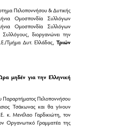
ράρτημα Πελοποννήσου & Δυτικής
λήνια Ομοσπονδία Συλλόγων
λλήνια Ομοσπονδία Συλλόγων
ς Συλλόγους, διοργανώνει την
.Ε./Τμήμα Δυτ. Ελλάδας,
Τριών
ρα μηδέν για την Ελληνική
του Παραρτήματος Πελοποννήσου
άσιος Τσάκωνας και θα γίνουν
Ε. κ. Μενέλαο Γαρδικιώτη, τον
τον Οργανωτικό Γραμματέα της