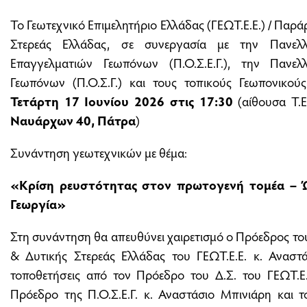
Το Γεωτεχνικό Επιμελητήριο Ελλάδας (ΓΕΩΤ.Ε.Ε.) / Πα
Στερεάς Ελλάδας, σε συνεργασία με την Πανελ
Επαγγελματιών Γεωπόνων (Π.Ο.Σ.Ε.Γ.), την Πανε
Γεωπόνων (Π.Ο.Σ.Γ.) και τους τοπικούς Γεωπονικού
Τετάρτη 17 Ιουνίου 2026 στις 17:30
(αίθουσα Τ.Ε
Ναυάρχων 40, Πάτρα
)
Συνάντηση γεωτεχνικών με θέμα:
«Κρίση ρευστότητας στον πρωτογενή τομέα – Ώ
Γεωργία»
Στη συνάντηση θα απευθύνει χαιρετισμό ο Πρόεδρος 
& Δυτικής Στερεάς Ελλάδας του ΓΕΩΤ.Ε.Ε. κ. Αναστ
τοποθετήσεις από τον Πρόεδρο του Δ.Σ. του ΓΕΩΤ.Ε.
Πρόεδρο της Π.Ο.Σ.Ε.Γ. κ. Αναστάσιο Μπινιάρη και 