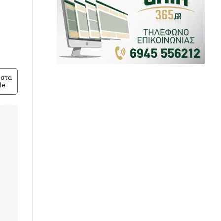
στα
le