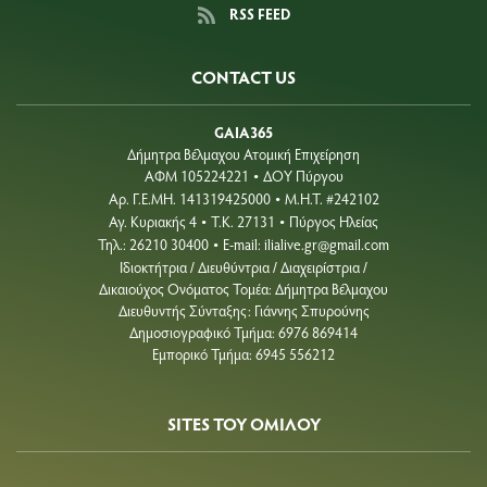
RSS FEED
CONTACT US
GAIA365
Δήμητρα Βέλμαχου Ατομική Επιχείρηση
ΑΦΜ 105224221
ΔΟΥ Πύργου
•
Aρ. Γ.Ε.ΜΗ. 141319425000
Μ.Η.Τ. #242102
•
Αγ. Κυριακής 4
Τ.Κ. 27131
Πύργος Ηλείας
•
•
Τηλ.: 26210 30400
E-mail:
ilialive.gr@gmail.com
•
Ιδιοκτήτρια / Διευθύντρια / Διαχειρίστρια /
Δικαιούχος Ονόματος Τομέα: Δήμητρα Βέλμαχου
Διευθυντής Σύνταξης: Γιάννης Σπυρούνης
Δημοσιογραφικό Τμήμα: 6976 869414
Εμπορικό Τμήμα: 6945 556212
SITES ΤΟΥ ΟΜΙΛΟΥ