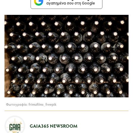
αγαπημένα σου στη Google
Φωτογραφία: frimufilms_freepik
GAIA365 NEWSROOM