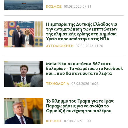
ΚΌΣΜΟΣ
08.08.2026 07:31
Η εμπειρία της Δυτικής Ελλάδας για
την αντιμετώπιση των επιπτώσεων
της κλιματικής κρίσης στη Δημόσια
Υγεία παρουσιάστηκε στις ΗΠΑ
ΑΥΤΟΔΙΟΊΚΗΣΗ
07.08.2026 14:20
Meta: Νέα «καμπάνα» 567 εκατ.
δολαρίων - Τα νέα μέτρα στο Facebook
και... πού θα πάνε αυτά τα λεφτά
ΤΕΧΝΟΛΟΓΊΑ
07.08.2026 16:23
Το δίλημμα του Τραμπ για το Ιράν:
Παραχωρήσεις για να ανοίξει το
Ορμούζ ή συνέχιση του πολέμου
ΚΌΣΜΟΣ
07.08.2026 08:44