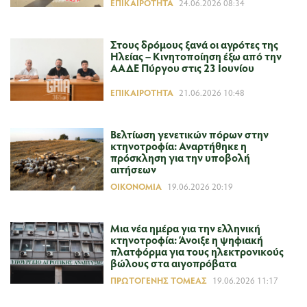
ΕΠΙΚΑΙΡΌΤΗΤΑ
24.06.2026 08:34
Στους δρόμους ξανά οι αγρότες της
Ηλείας – Κινητοποίηση έξω από την
ΑΑΔΕ Πύργου στις 23 Ιουνίου
ΕΠΙΚΑΙΡΌΤΗΤΑ
21.06.2026 10:48
Βελτίωση γενετικών πόρων στην
κτηνοτροφία: Αναρτήθηκε η
πρόσκληση για την υποβολή
αιτήσεων
ΟΙΚΟΝΟΜΊΑ
19.06.2026 20:19
Μια νέα ημέρα για την ελληνική
κτηνοτροφία: Άνοιξε η ψηφιακή
πλατφόρμα για τους ηλεκτρονικούς
βώλους στα αιγοπρόβατα
ΠΡΩΤΟΓΕΝΉΣ ΤΟΜΈΑΣ
19.06.2026 11:17