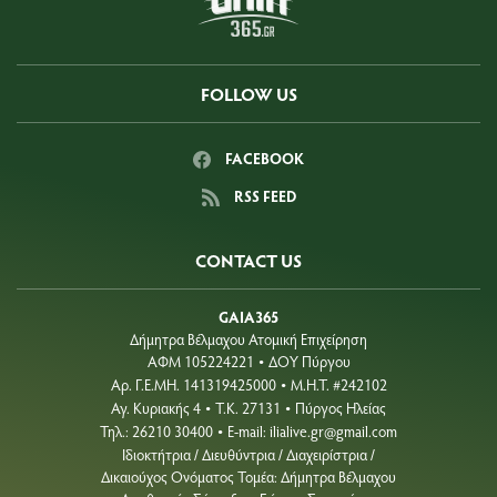
FOLLOW US
FACEBOOK
RSS FEED
CONTACT US
GAIA365
Δήμητρα Βέλμαχου Ατομική Επιχείρηση
ΑΦΜ 105224221
ΔΟΥ Πύργου
•
Aρ. Γ.Ε.ΜΗ. 141319425000
Μ.Η.Τ. #242102
•
Αγ. Κυριακής 4
Τ.Κ. 27131
Πύργος Ηλείας
•
•
Τηλ.: 26210 30400
E-mail:
ilialive.gr@gmail.com
•
Ιδιοκτήτρια / Διευθύντρια / Διαχειρίστρια /
Δικαιούχος Ονόματος Τομέα: Δήμητρα Βέλμαχου