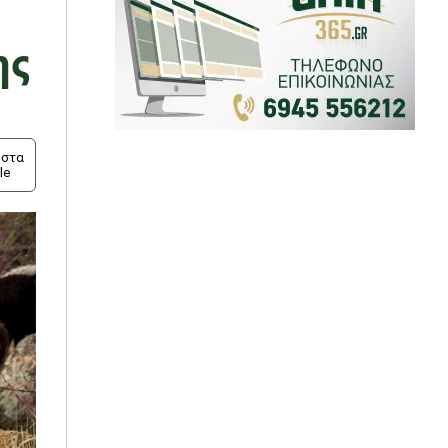
ης
στα
le