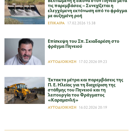
Βελτιωμένη η εικόνα στον Πηνειό μετά
τις παρεμβάσεις – Συνεχίζεται η
ελεγχόμενη εκτόνωση από το φράγμα
με αυξημένη ροή
ΕΠΊΚΑΙΡΑ
17.02.2026 15:38
Επίσκεψη του Σπ. Σκιαδαρέση στο
φράγμα Πηνειού
ΑΥΤΟΔΙΟΊΚΗΣΗ
17.02.2026 09:23
Έκτακτα μέτρα και παρεμβάσεις της
Π. Ε. Ηλείας για τη διαχείριση της
στάθμης του Πηνειού και τη
λειτουργία του Φράγματος
«Καραμανλή»
ΑΥΤΟΔΙΟΊΚΗΣΗ
16.02.2026 20:19