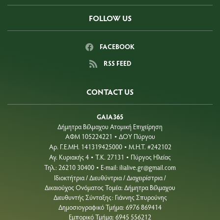
FOLLOW US
FACEBOOK
RSS FEED
CONTACT US
GAIA365
Δήμητρα Βέλμαχου Ατομική Επιχείρηση
ΑΦΜ 105224221
ΔΟΥ Πύργου
•
Aρ. Γ.Ε.ΜΗ. 141319425000
Μ.Η.Τ. #242102
•
Αγ. Κυριακής 4
Τ.Κ. 27131
Πύργος Ηλείας
•
•
Τηλ.: 26210 30400
E-mail:
ilialive.gr@gmail.com
•
Ιδιοκτήτρια / Διευθύντρια / Διαχειρίστρια /
Δικαιούχος Ονόματος Τομέα: Δήμητρα Βέλμαχου
Διευθυντής Σύνταξης: Γιάννης Σπυρούνης
Δημοσιογραφικό Τμήμα: 6976 869414
Εμπορικό Τμήμα: 6945 556212