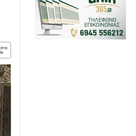
στα
le