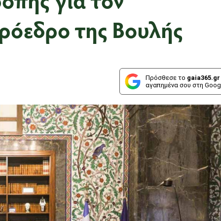
Πρόεδρο της Βουλής
Πρόσθεσε το
gaia365.gr
αγαπημένα σου στη Goog