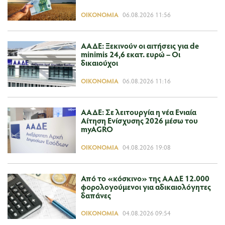
ΟΙΚΟΝΟΜΊΑ
06.08.2026 11:56
ΑΑΔΕ: Ξεκινούν οι αιτήσεις για de
minimis 24,6 εκατ. ευρώ – Οι
δικαιούχοι
ΟΙΚΟΝΟΜΊΑ
06.08.2026 11:16
ΑΑΔΕ: Σε λειτουργία η νέα Ενιαία
Αίτηση Ενίσχυσης 2026 μέσω του
myAGRO
ΟΙΚΟΝΟΜΊΑ
04.08.2026 19:08
Από το «κόσκινο» της ΑΑΔΕ 12.000
φορολογούμενοι για αδικαιολόγητες
δαπάνες
ΟΙΚΟΝΟΜΊΑ
04.08.2026 09:54