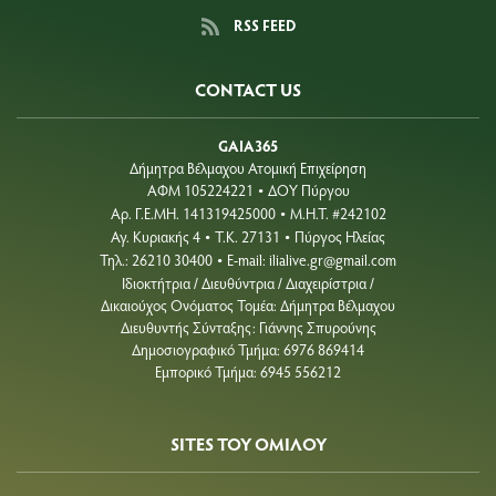
RSS FEED
CONTACT US
GAIA365
Δήμητρα Βέλμαχου Ατομική Επιχείρηση
ΑΦΜ 105224221
ΔΟΥ Πύργου
•
Aρ. Γ.Ε.ΜΗ. 141319425000
Μ.Η.Τ. #242102
•
Αγ. Κυριακής 4
Τ.Κ. 27131
Πύργος Ηλείας
•
•
Τηλ.: 26210 30400
E-mail:
ilialive.gr@gmail.com
•
Ιδιοκτήτρια / Διευθύντρια / Διαχειρίστρια /
Δικαιούχος Ονόματος Τομέα: Δήμητρα Βέλμαχου
Διευθυντής Σύνταξης: Γιάννης Σπυρούνης
Δημοσιογραφικό Τμήμα: 6976 869414
Εμπορικό Τμήμα: 6945 556212
SITES ΤΟΥ ΟΜΙΛΟΥ