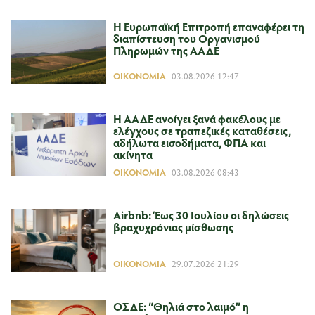
H Ευρωπαϊκή Επιτροπή επαναφέρει τη
διαπίστευση του Οργανισμού
Πληρωμών της ΑΑΔΕ
ΟΙΚΟΝΟΜΊΑ
03.08.2026 12:47
Η ΑΑΔΕ ανοίγει ξανά φακέλους με
ελέγχους σε τραπεζικές καταθέσεις,
αδήλωτα εισοδήματα, ΦΠΑ και
ακίνητα
ΟΙΚΟΝΟΜΊΑ
03.08.2026 08:43
Airbnb: Έως 30 Ιουλίου οι δηλώσεις
βραχυχρόνιας μίσθωσης
ΟΙΚΟΝΟΜΊΑ
29.07.2026 21:29
ΟΣΔΕ: “Θηλιά στο λαιμό” η