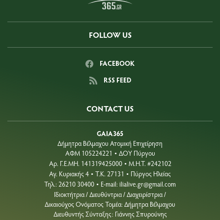
FOLLOW US
FACEBOOK
RSS FEED
CONTACT US
GAIA365
Δήμητρα Βέλμαχου Ατομική Επιχείρηση
ΑΦΜ 105224221
ΔΟΥ Πύργου
•
Aρ. Γ.Ε.ΜΗ. 141319425000
Μ.Η.Τ. #242102
•
Αγ. Κυριακής 4
Τ.Κ. 27131
Πύργος Ηλείας
•
•
Τηλ.: 26210 30400
E-mail:
ilialive.gr@gmail.com
•
Ιδιοκτήτρια / Διευθύντρια / Διαχειρίστρια /
Δικαιούχος Ονόματος Τομέα: Δήμητρα Βέλμαχου
Διευθυντής Σύνταξης: Γιάννης Σπυρούνης