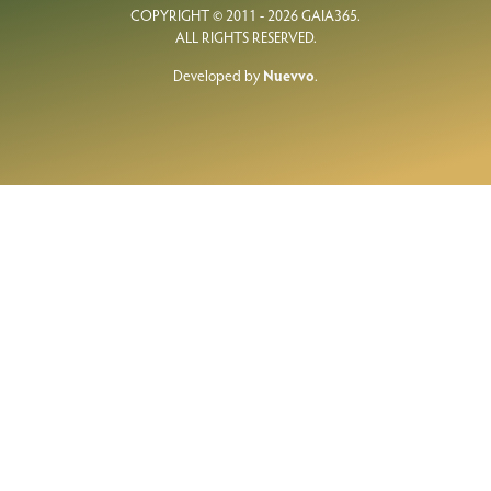
COPYRIGHT © 2011 - 2026 GAIA365.
ALL RIGHTS RESERVED.
Developed by
Nuevvo
.