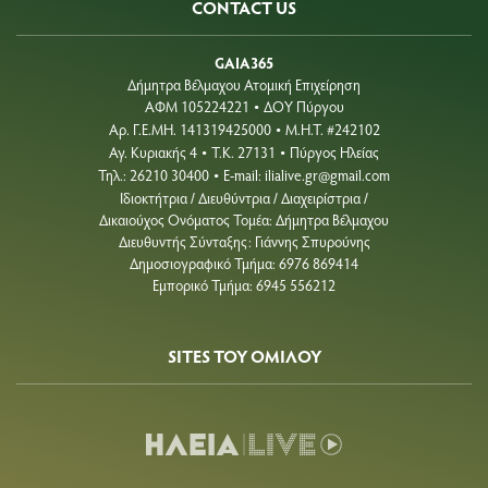
CONTACT US
GAIA365
Δήμητρα Βέλμαχου Ατομική Επιχείρηση
ΑΦΜ 105224221
ΔΟΥ Πύργου
•
Aρ. Γ.Ε.ΜΗ. 141319425000
Μ.Η.Τ. #242102
•
Αγ. Κυριακής 4
Τ.Κ. 27131
Πύργος Ηλείας
•
•
Τηλ.: 26210 30400
E-mail:
ilialive.gr@gmail.com
•
Ιδιοκτήτρια / Διευθύντρια / Διαχειρίστρια /
Δικαιούχος Ονόματος Τομέα: Δήμητρα Βέλμαχου
Διευθυντής Σύνταξης: Γιάννης Σπυρούνης
Δημοσιογραφικό Τμήμα: 6976 869414
Εμπορικό Τμήμα: 6945 556212
SITES ΤΟΥ ΟΜΙΛΟΥ