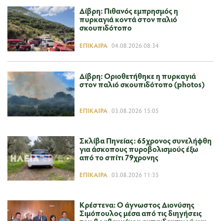
Δίβρη: Πιθανός εμπρησμός η
πυρκαγιά κοντά στον παλιό
σκουπιδότοπο
ΕΠΊΚΑΙΡΑ
04.08.2026 08:34
Δίβρη: Οριοθετήθηκε η πυρκαγιά
στον παλιό σκουπιδότοπο (photos)
ΕΠΊΚΑΙΡΑ
03.08.2026 15:05
Σκλίβα Πηνείας: 65χρονος συνελήφθη
για άσκοπους πυροβολισμούς έξω
από το σπίτι 79χρονης
ΕΠΊΚΑΙΡΑ
03.08.2026 11:35
Κρέστενα: Ο άγνωστος Διονύσης
Σιμόπουλος μέσα από τις διηγήσεις