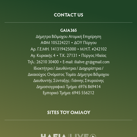
CONTACT US
GAIA365
Δήμητρα Βέλμαχου Ατομική Επιχείρηση
ΑΦΜ 105224221
ΔΟΥ Πύργου
•
Aρ. Γ.Ε.ΜΗ. 141319425000
Μ.Η.Τ. #242102
•
Αγ. Κυριακής 4
Τ.Κ. 27131
Πύργος Ηλείας
•
•
Τηλ.: 26210 30400
E-mail:
ilialive.gr@gmail.com
•
Ιδιοκτήτρια / Διευθύντρια / Διαχειρίστρια /
Δικαιούχος Ονόματος Τομέα: Δήμητρα Βέλμαχου
Διευθυντής Σύνταξης: Γιάννης Σπυρούνης
Δημοσιογραφικό Τμήμα: 6976 869414
Εμπορικό Τμήμα: 6945 556212
SITES ΤΟΥ ΟΜΙΛΟΥ