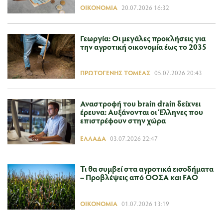
ΟΙΚΟΝΟΜΊΑ
20.07.2026 16:32
Γεωργία: Οι μεγάλες προκλήσεις για
την αγροτική οικονομία έως το 2035
ΠΡΩΤΟΓΕΝΉΣ ΤΟΜΈΑΣ
05.07.2026 20:43
Αναστροφή του brain drain δείxνει
έρευνα: Αυξάνονται οι Έλληνες που
επιστρέφουν στην χώρα
ΕΛΛΆΔΑ
03.07.2026 22:47
Τι θα συμβεί στα αγροτικά εισοδήματα
– Προβλέψεις από ΟΟΣA και FAO
ΟΙΚΟΝΟΜΊΑ
01.07.2026 13:19