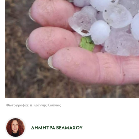
Φωτογραφία: π. Ιωάννης Κούγιας
ΔΉΜΗΤΡΑ ΒΈΛΜΑΧΟΥ