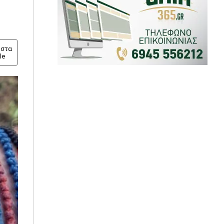
στα
le