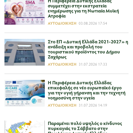
Η Περιφέρεια Δυτικής Ελλάδας
συμμετέχει στην εκστρατεία
ενημέρωσης για τη Νωτιαία Μυϊκή
Ατροφία
ΑΥΤΟΔΙΟΊΚΗΣΗ
03.08.2026 17:54
Στο ΕΠ «Δυτική Ελλάδα 2021-2027» η
ανάδειξη και προβολή του
τουριστικού προϊόντος του Δήμου
Ζαχάρως
ΑΥΤΟΔΙΟΊΚΗΣΗ
31.07.2026 17:33
Η Περιφέρεια Δυτικής Ελλάδας
επικεφαλής σε νέο ευρωπαϊκό έργο
για την υγιή γήρανση και την τεχνητή
νοημοσύνη στην υγεία
ΑΥΤΟΔΙΟΊΚΗΣΗ
31.07.2026 14:19
Παραμένει πολύ υψηλός ο κίνδυνος
πυρκαγιάς το Σάββατο στην