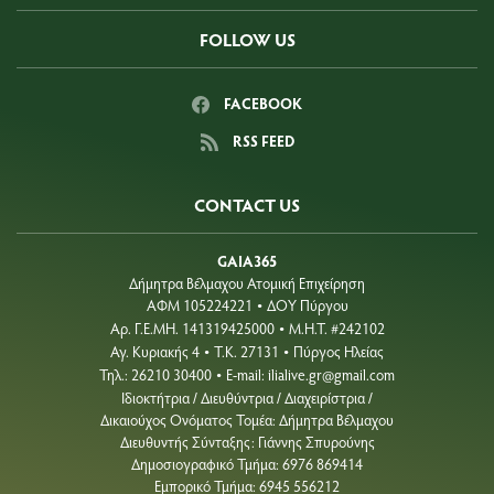
FOLLOW US
FACEBOOK
RSS FEED
CONTACT US
GAIA365
Δήμητρα Βέλμαχου Ατομική Επιχείρηση
ΑΦΜ 105224221
ΔΟΥ Πύργου
•
Aρ. Γ.Ε.ΜΗ. 141319425000
Μ.Η.Τ. #242102
•
Αγ. Κυριακής 4
Τ.Κ. 27131
Πύργος Ηλείας
•
•
Τηλ.: 26210 30400
E-mail:
ilialive.gr@gmail.com
•
Ιδιοκτήτρια / Διευθύντρια / Διαχειρίστρια /
Δικαιούχος Ονόματος Τομέα: Δήμητρα Βέλμαχου
Διευθυντής Σύνταξης: Γιάννης Σπυρούνης
Δημοσιογραφικό Τμήμα: 6976 869414
Εμπορικό Τμήμα: 6945 556212