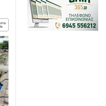
στα
le