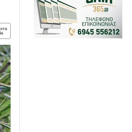
στα
le