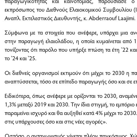
παραγωγικότητας και καινοτομίας, παρουσίασε ο
εκπρόσωπος του Διεθνούς Ελαιοκομικού Συμβουλίου (
Αναπλ. Εκτελεστικός Διευθυντής, κ. Abderraouf Laajimi.
Σύμφωνα με τα στοιχεία που ανέφερε, υπάρχει μια αν
στην παραγωγή ελαιολάδου, η οποία κυμαίνεται από 1
τονίζοντας ότι παρόλο που υπήρξε πτώση τα έτη ’22 κ
το ’24 και ’25.
Οι διεθνείς οργανισμοί εκτιμούν ότι μέχρι το 2030 η 
αναπτύσσεται, τόσο σε επίπεδο παραγωγής όσο και σε ε
Ειδικότερα, όπως ανέφερε με ορίζονται το 2030, αναμέν
1,3% μεταξύ 2019 και 2030. Την ίδια στιγμή, το εμπόρι
παραμείνει ισχυρό και θα αυξηθεί κατά 4% μέχρι το 203
στις υπάρχουσες όσο και στις νέες αγορές».
Ωστόσο, ο ανταγωνισμός γίνεται πλέον παγκόσμιος. Χώ