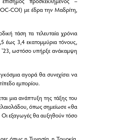
 επίσημος προσκεκλημένος –
IOC-COI) με έδρα την Μαδρίτη,
οδική τάση τα τελευταία χρόνια
,5 έως 3,4 εκατομμύρια τόνους,
αι ’23, ωστόσο υπήρξε ανάκαμψη
παγκόσμια αγορά θα συνεχίσει να
πίπεδο εμπορίου.
εται μια ανάπτυξη της τάξης του
ο ελαιολάδου, όπως σημείωσε «θα
0. Οι εξαγωγές θα αυξηθούν τόσο
ρες όπως η Τυνησία, η Τουρκία,