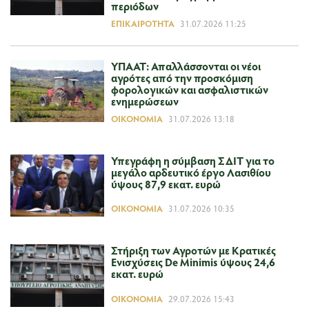
περιόδων
ΕΠΙΚΑΙΡΌΤΗΤΑ
31.07.2026 11:25
ΥΠΑΑΤ: Απαλλάσσονται οι νέοι
αγρότες από την προσκόμιση
φορολογικών και ασφαλιστικών
ενημερώσεων
ΟΙΚΟΝΟΜΊΑ
31.07.2026 13:18
Υπεγράφη η σύμβαση ΣΔΙΤ για το
μεγάλο αρδευτικό έργο Λασιθίου
ύψους 87,9 εκατ. ευρώ
ΟΙΚΟΝΟΜΊΑ
31.07.2026 10:35
Στήριξη των Αγροτών με Κρατικές
Ενισχύσεις De Minimis ύψους 24,6
εκατ. ευρώ
ΟΙΚΟΝΟΜΊΑ
29.07.2026 15:43