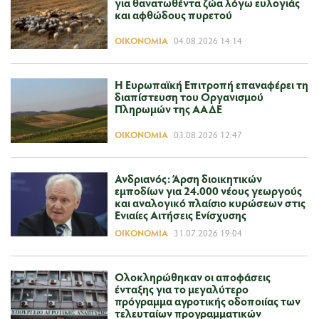
για θανατωθέντα ζώα λόγω ευλογιάς
και αφθώδους πυρετού
ΟΙΚΟΝΟΜΊΑ
04.08.2026 14:14
H Ευρωπαϊκή Επιτροπή επαναφέρει τη
διαπίστευση του Οργανισμού
Πληρωμών της ΑΑΔΕ
ΟΙΚΟΝΟΜΊΑ
03.08.2026 12:47
Ανδριανός: Άρση διοικητικών
εμποδίων για 24.000 νέους γεωργούς
και αναλογικό πλαίσιο κυρώσεων στις
Ενιαίες Αιτήσεις Ενίσχυσης
ΟΙΚΟΝΟΜΊΑ
31.07.2026 19:04
Ολοκληρώθηκαν οι αποφάσεις
ένταξης για το μεγαλύτερο
πρόγραμμα αγροτικής οδοποιίας των
τελευταίων προγραμματικών