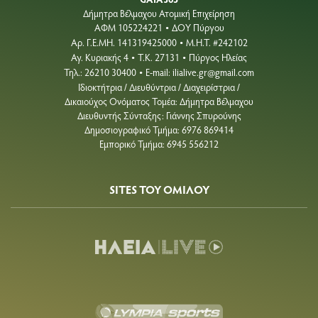
Δήμητρα Βέλμαχου Ατομική Επιχείρηση
ΑΦΜ 105224221
ΔΟΥ Πύργου
•
Aρ. Γ.Ε.ΜΗ. 141319425000
Μ.Η.Τ. #242102
•
Αγ. Κυριακής 4
Τ.Κ. 27131
Πύργος Ηλείας
•
•
Τηλ.: 26210 30400
E-mail:
ilialive.gr@gmail.com
•
Ιδιοκτήτρια / Διευθύντρια / Διαχειρίστρια /
Δικαιούχος Ονόματος Τομέα: Δήμητρα Βέλμαχου
Διευθυντής Σύνταξης: Γιάννης Σπυρούνης
Δημοσιογραφικό Τμήμα: 6976 869414
Εμπορικό Τμήμα: 6945 556212
SITES ΤΟΥ ΟΜΙΛΟΥ