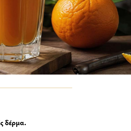
ές δέρμα.