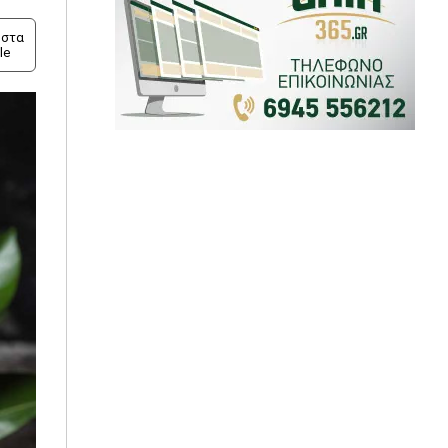
στα
le