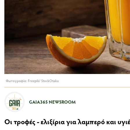
Φωτογραφία: Freepik/ StockOtaku
GAIA365 NEWSROOM
Οι τροφές - ελιξίρια για λαμπερό και υγι