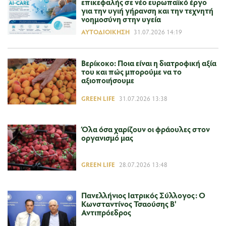
επικεφαλής σε νέο ευρωπαϊκό έργο
για την υγιή γήρανση και την τεχνητή
νοημοσύνη στην υγεία
ΑΥΤΟΔΙΟΊΚΗΣΗ
31.07.2026 14:19
Βερίκοκο: Ποια είναι η διατροφική αξία
του και πώς μπορούμε να το
αξιοποιήσουμε
GREEN LIFE
31.07.2026 13:38
Όλα όσα χαρίζουν οι φράουλες στον
οργανισμό μας
GREEN LIFE
28.07.2026 13:48
Πανελλήνιος Ιατρικός Σύλλογος: Ο
Κωνσταντίνος Τσαούσης Β'
Αντιπρόεδρος