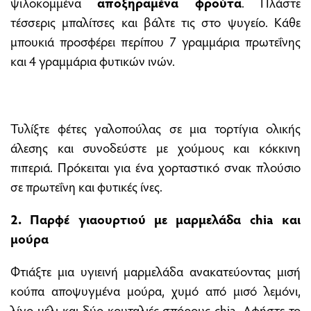
ψιλοκομμένα
αποξηραμένα φρούτα
. Πλάστε
τέσσερις μπαλίτσες και βάλτε τις στο ψυγείο. Κάθε
μπουκιά προσφέρει περίπου 7 γραμμάρια πρωτεΐνης
και 4 γραμμάρια φυτικών ινών.
Τυλίξτε φέτες γαλοπούλας σε μια τορτίγια ολικής
άλεσης και συνοδεύστε με χούμους και κόκκινη
πιπεριά. Πρόκειται για ένα χορταστικό σνακ πλούσιο
σε πρωτεΐνη και φυτικές ίνες.
2. Παρφέ γιαουρτιού με μαρμελάδα chia και
μούρα
Φτιάξτε μια υγιεινή μαρμελάδα ανακατεύοντας μισή
κούπα αποψυγμένα μούρα, χυμό από μισό λεμόνι,
λίγο μέλι και δύο κουταλιές σπόρους chia. Αφήστε το