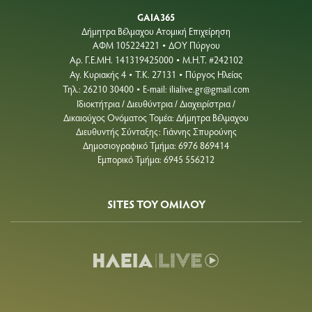
GAIA365
Δήμητρα Βέλμαχου Ατομική Επιχείρηση
ΑΦΜ 105224221
ΔΟΥ Πύργου
•
Aρ. Γ.Ε.ΜΗ. 141319425000
Μ.Η.Τ. #242102
•
Αγ. Κυριακής 4
Τ.Κ. 27131
Πύργος Ηλείας
•
•
Τηλ.: 26210 30400
E-mail:
ilialive.gr@gmail.com
•
Ιδιοκτήτρια / Διευθύντρια / Διαχειρίστρια /
Δικαιούχος Ονόματος Τομέα: Δήμητρα Βέλμαχου
Διευθυντής Σύνταξης: Γιάννης Σπυρούνης
Δημοσιογραφικό Τμήμα: 6976 869414
Εμπορικό Τμήμα: 6945 556212
SITES ΤΟΥ ΟΜΙΛΟΥ