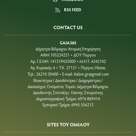
RSS FEED
CONTACT US
GAIA365
Δήμητρα Βέλμαχου Ατομική Επιχείρηση
ΑΦΜ 105224221
ΔΟΥ Πύργου
•
Aρ. Γ.Ε.ΜΗ. 141319425000
Μ.Η.Τ. #242102
•
Αγ. Κυριακής 4
Τ.Κ. 27131
Πύργος Ηλείας
•
•
Τηλ.: 26210 30400
E-mail:
ilialive.gr@gmail.com
•
Ιδιοκτήτρια / Διευθύντρια / Διαχειρίστρια /
Δικαιούχος Ονόματος Τομέα: Δήμητρα Βέλμαχου
Διευθυντής Σύνταξης: Γιάννης Σπυρούνης
Δημοσιογραφικό Τμήμα: 6976 869414
Εμπορικό Τμήμα: 6945 556212
SITES ΤΟΥ ΟΜΙΛΟΥ