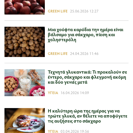
GREEN LIFE
25.06.2026 12:27
Μια χούφτα καρύδια την ημέρα είναι
βάλσαμο για σάκχαρο, πίεση και
χοληστερόλη
GREEN LIFE
24.04.2026 11:46
Τεχνητά γλυκαντικά: Τι προκαλούν σε
έντερο, σάκχαρο και φλεγμονή ακόμη
και δύο γενιές μετά
ΥΓΕΊΑ
16.04.2026 14:09
Η καλύτερη ώρα της ημέρας για να
τρώτε γλυκά, αν θέλετε να αποφύγετε
τις αυξήσεις στο σάκχαρο
ΥΓΕΊΑ
03.04.2026 19:56