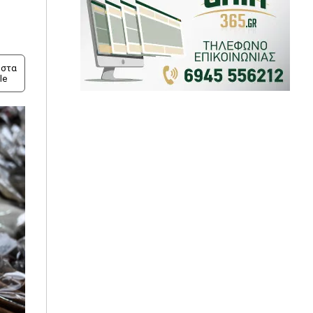
στα
le