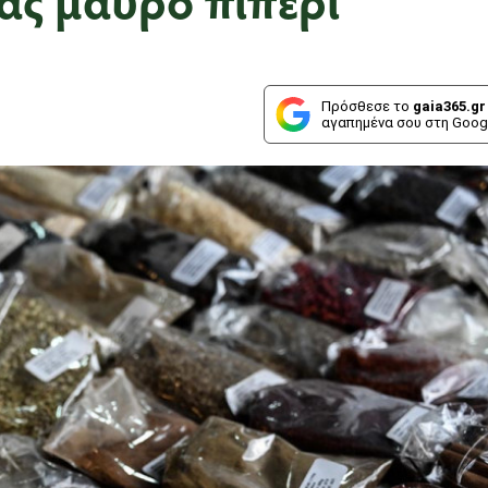
Πρόσθεσε το
gaia365.gr
αγαπημένα σου στη Goog