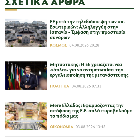
ΣΧΕΤΙΚΆ ΆΡΘΡΑ
ΕΕ μετά την τηλεδιάσκεψη των υπ.
Εσωτερικών: Αλληλεγγύη στην
Ισπανία - Έμφαση στην προστασία
συνόρων
ΚΌΣΜΟΣ
04.08.2026 20:28
Μητσοτάκης: Η ΕΕ χρειάζεται νέα
«όπλα» για να αντιμετωπίσει την
εργαλειοποίηση της μετανάστευσης
ΠΟΛΙΤΙΚΆ
04.08.2026 07:33
Mere Ελλάδος: Εφαρμόζοντας την
απόφαση της Ε.Ε. απλά πυροβολούμε
τα πόδια μας
ΟΙΚΟΝΟΜΊΑ
03.08.2026 13:48