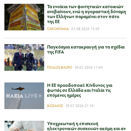
Τα ενοίκια των φοιτητικών κατοικιών
ανεβαίνουν, ενώ η αγοραστική δύναμη
των Ελλήνων παραμένει στον πάτο
της ΕΕ
ΟΙΚΟΝΟΜΊΑ
01.08.2026 15:59
Παγκόσμια κατακραυγή για τα σχέδια
της FIFA
ΠΟΔΌΣΦΑΙΡΟ
30.07.2026 11:04
Η ΕΕ προειδοποιεί: Κίνδυνος για
φωτιές σε Ελλάδα και Ιταλία τις
επόμενες ημέρες
ΚΌΣΜΟΣ
29.07.2026 21:10
Υποχρεωτική η επισκευή
ηλεκτρονικών συσκευών ακόμη και αν