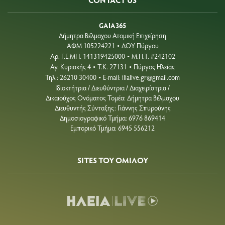
GAIA365
Δήμητρα Βέλμαχου Ατομική Επιχείρηση
ΑΦΜ 105224221
ΔΟΥ Πύργου
•
Aρ. Γ.Ε.ΜΗ. 141319425000
Μ.Η.Τ. #242102
•
Αγ. Κυριακής 4
Τ.Κ. 27131
Πύργος Ηλείας
•
•
Τηλ.: 26210 30400
E-mail:
ilialive.gr@gmail.com
•
Ιδιοκτήτρια / Διευθύντρια / Διαχειρίστρια /
Δικαιούχος Ονόματος Τομέα: Δήμητρα Βέλμαχου
Διευθυντής Σύνταξης: Γιάννης Σπυρούνης
Δημοσιογραφικό Τμήμα: 6976 869414
Εμπορικό Τμήμα: 6945 556212
SITES ΤΟΥ ΟΜΙΛΟΥ