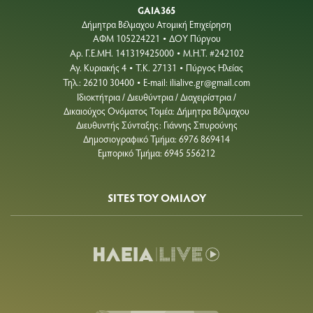
GAIA365
Δήμητρα Βέλμαχου Ατομική Επιχείρηση
ΑΦΜ 105224221
ΔΟΥ Πύργου
•
Aρ. Γ.Ε.ΜΗ. 141319425000
Μ.Η.Τ. #242102
•
Αγ. Κυριακής 4
Τ.Κ. 27131
Πύργος Ηλείας
•
•
Τηλ.: 26210 30400
E-mail:
ilialive.gr@gmail.com
•
Ιδιοκτήτρια / Διευθύντρια / Διαχειρίστρια /
Δικαιούχος Ονόματος Τομέα: Δήμητρα Βέλμαχου
Διευθυντής Σύνταξης: Γιάννης Σπυρούνης
Δημοσιογραφικό Τμήμα: 6976 869414
Εμπορικό Τμήμα: 6945 556212
SITES ΤΟΥ ΟΜΙΛΟΥ