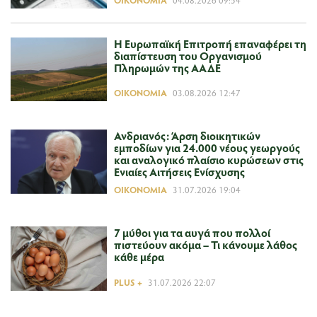
H Ευρωπαϊκή Επιτροπή επαναφέρει τη
διαπίστευση του Οργανισμού
Πληρωμών της ΑΑΔΕ
ΟΙΚΟΝΟΜΊΑ
03.08.2026 12:47
Ανδριανός: Άρση διοικητικών
εμποδίων για 24.000 νέους γεωργούς
και αναλογικό πλαίσιο κυρώσεων στις
Ενιαίες Αιτήσεις Ενίσχυσης
ΟΙΚΟΝΟΜΊΑ
31.07.2026 19:04
7 μύθοι για τα αυγά που πολλοί
πιστεύουν ακόμα – Τι κάνουμε λάθος
κάθε μέρα
PLUS +
31.07.2026 22:07