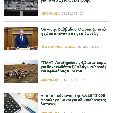
ΟΙΚΟΝΟΜΊΑ
08.08.2026 10:34
Θανάσης Καββαδάς: Θωρακίζεται όλη
η χώρα απέναντι στις επιζωοτίες
ΠΡΩΤΟΓΕΝΉΣ ΤΟΜΈΑΣ
07.08.2026 15:17
ΥΠΑΑΤ: Αποζημιώσεις 4,2 εκατ. ευρώ
για θανατωθέντα ζώα λόγω ευλογιάς
και αφθώδους πυρετού
ΟΙΚΟΝΟΜΊΑ
04.08.2026 14:14
Από το «κόσκινο» της ΑΑΔΕ 12.000
φορολογούμενοι για αδικαιολόγητες
δαπάνες
ΟΙΚΟΝΟΜΊΑ
04.08.2026 09:54