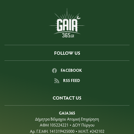
FOLLOW US
FACEBOOK
RSS FEED
CONTACT US
GAIA365
Δήμητρα Βέλμαχου Ατομική Επιχείρηση
ΑΦΜ 105224221
ΔΟΥ Πύργου
•
Aρ. Γ.Ε.ΜΗ. 141319425000
Μ.Η.Τ. #242102
•