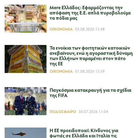
Mere Ελλάδος: Εφαρμόζοντας την
απόφαση της Ε.Ε. απλά πυροβολούμε
τα πόδια μας
ΟΙΚΟΝΟΜΊΑ
03.08.2026 13:48
Τα ενοίκια των φοιτητικών κατοικιών
ανεβαίνουν, ενώ η αγοραστική δύναμη
των Ελλήνων παραμένει στον πάτο
της ΕΕ
ΟΙΚΟΝΟΜΊΑ
01.08.2026 15:59
Παγκόσμια κατακραυγή για τα σχέδια
της FIFA
ΠΟΔΌΣΦΑΙΡΟ
30.07.2026 11:04
Η ΕΕ προειδοποιεί: Κίνδυνος για
φωτιές σε Ελλάδα και Ιταλία τις