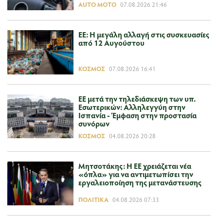
AUTO MOTO
07.08.2026 21:46
ΕΕ: Η μεγάλη αλλαγή στις συσκευασίες
από 12 Αυγούστου
ΚΌΣΜΟΣ
07.08.2026 16:41
ΕΕ μετά την τηλεδιάσκεψη των υπ.
Εσωτερικών: Αλληλεγγύη στην
Ισπανία - Έμφαση στην προστασία
συνόρων
ΚΌΣΜΟΣ
04.08.2026 20:28
Μητσοτάκης: Η ΕΕ χρειάζεται νέα
«όπλα» για να αντιμετωπίσει την
εργαλειοποίηση της μετανάστευσης
ΠΟΛΙΤΙΚΆ
04.08.2026 07:33