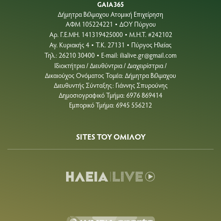
GAIA365
Δήμητρα Βέλμαχου Ατομική Επιχείρηση
ΑΦΜ 105224221
ΔΟΥ Πύργου
•
Aρ. Γ.Ε.ΜΗ. 141319425000
Μ.Η.Τ. #242102
•
Αγ. Κυριακής 4
Τ.Κ. 27131
Πύργος Ηλείας
•
•
Τηλ.: 26210 30400
E-mail:
ilialive.gr@gmail.com
•
Ιδιοκτήτρια / Διευθύντρια / Διαχειρίστρια /
Δικαιούχος Ονόματος Τομέα: Δήμητρα Βέλμαχου
Διευθυντής Σύνταξης: Γιάννης Σπυρούνης
Δημοσιογραφικό Τμήμα: 6976 869414
Εμπορικό Τμήμα: 6945 556212
SITES ΤΟΥ ΟΜΙΛΟΥ