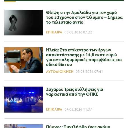
Θλίψη στην Αμαλιάδα για τον χαμό
του 32χρονου στον Όλυμπο – Σήμερα
το τελευταίο αντίο
ΕΠΊΚΑΙΡΑ
05.08.2026 07:22
Ηλεία: Στο επίκεντρο των έργων
αποκατάστασης με 14,8 εκατ. ευρώ
για αντιπλημμυρικές παρεμβάσεις και
οδικό δίκτυο
ΑΥΤΟΔΙΟΊΚΗΣΗ
05.08.2026 07:41
Ζαχάρω: Τρεις συλλήψεις για
ναρκωτικά από την ΟΠΚΕ
ΕΠΊΚΑΙΡΑ
04.08.2026 11:37
Πύργος: Συνελήφθη ένας ακόμα