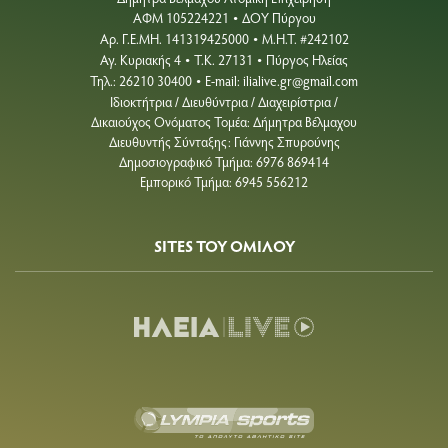
ΑΦΜ 105224221
ΔΟΥ Πύργου
•
Aρ. Γ.Ε.ΜΗ. 141319425000
Μ.Η.Τ. #242102
•
Αγ. Κυριακής 4
Τ.Κ. 27131
Πύργος Ηλείας
•
•
Τηλ.: 26210 30400
E-mail:
ilialive.gr@gmail.com
•
Ιδιοκτήτρια / Διευθύντρια / Διαχειρίστρια /
Δικαιούχος Ονόματος Τομέα: Δήμητρα Βέλμαχου
Διευθυντής Σύνταξης: Γιάννης Σπυρούνης
Δημοσιογραφικό Τμήμα: 6976 869414
Εμπορικό Τμήμα: 6945 556212
SITES ΤΟΥ ΟΜΙΛΟΥ