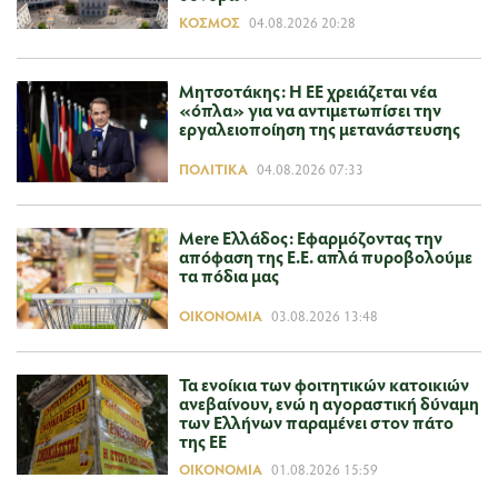
ΚΌΣΜΟΣ
04.08.2026 20:28
Μητσοτάκης: Η ΕΕ χρειάζεται νέα
«όπλα» για να αντιμετωπίσει την
εργαλειοποίηση της μετανάστευσης
ΠΟΛΙΤΙΚΆ
04.08.2026 07:33
Mere Ελλάδος: Εφαρμόζοντας την
απόφαση της Ε.Ε. απλά πυροβολούμε
τα πόδια μας
ΟΙΚΟΝΟΜΊΑ
03.08.2026 13:48
Τα ενοίκια των φοιτητικών κατοικιών
ανεβαίνουν, ενώ η αγοραστική δύναμη
των Ελλήνων παραμένει στον πάτο
της ΕΕ
ΟΙΚΟΝΟΜΊΑ
01.08.2026 15:59