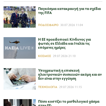
Παγκόσμια κατακραυγή για τα σχέδια
της FIFA
ΠΟΔΌΣΦΑΙΡΟ
30.07.2026 11:04
Η ΕΕ προειδοποιεί: Κίνδυνος για
φωτιές σε Ελλάδα και Ιταλία τις
επόμενες ημέρες
ΚΌΣΜΟΣ
29.07.2026 21:10
Υποχρεωτική η επισκευή
ηλεκτρονικών συσκευών ακόμη και αν
δεν είναι στην εγγύηση
ΤΕΧΝΟΛΟΓΊΑ
29.07.2026 11:15
Πόσο κοστίζει το μισθολογικό χάσμα
στην ΕΕ;