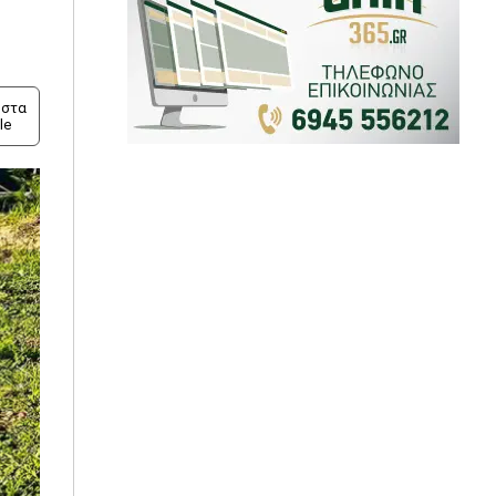
στα
le