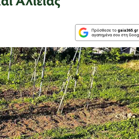
Πρόσθεσε το
gaia365.gr
αγαπημένα σου στη Goog