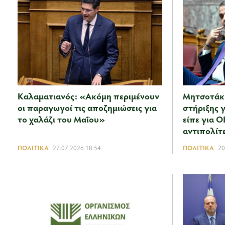
Καλαματιανός: «Ακόμη περιμένουν
Μητσοτάκη
οι παραγωγοί τις αποζημιώσεις για
στήριξης γ
το χαλάζι του Μαΐου»
είπε για 
αντιπολίτ
ΠΟΛΙΤΙΚΆ
27.07.2026 18:54
ΠΟΛΙΤΙΚΆ
20