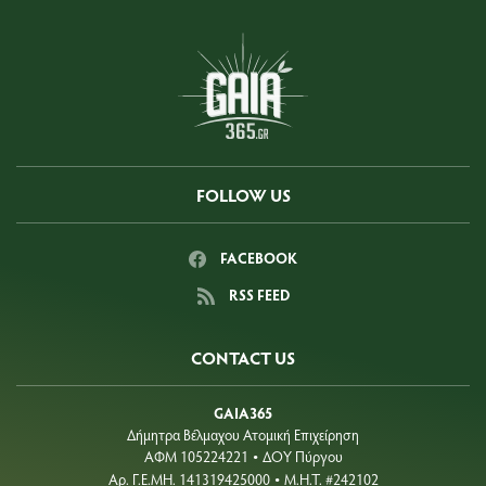
FOLLOW US
FACEBOOK
RSS FEED
CONTACT US
GAIA365
Δήμητρα Βέλμαχου Ατομική Επιχείρηση
ΑΦΜ 105224221
ΔΟΥ Πύργου
•
Aρ. Γ.Ε.ΜΗ. 141319425000
Μ.Η.Τ. #242102
•