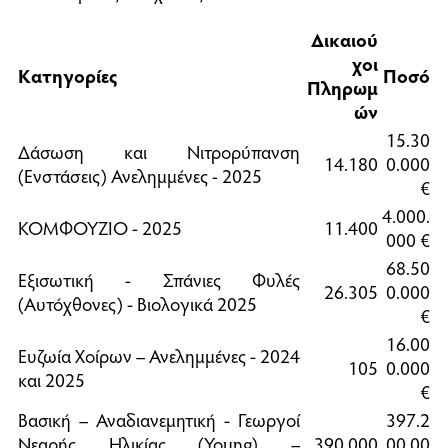
Δικαιού
χοι
Κατηγορίες
Ποσό
Πληρωμ
ών
15.30
Δάσωση και Νιτρορύπανση
14.180
0.000
(Ενστάσεις) Ανελημμένες - 2025
€
4.000.
ΚΟΜΦΟΥΖΙΟ - 2025
11.400
000 €
68.50
Εξισωτική - Σπάνιες Φυλές
26.305
0.000
(Αυτόχθονες) - Βιολογικά 2025
€
16.00
Ευζωία Χοίρων – Ανελημμένες - 2024
105
0.000
και 2025
€
Βασική – Αναδιανεμητική - Γεωργοί
397.2
Νεαρής Ηλικίας (Young) –
390.000
00.00