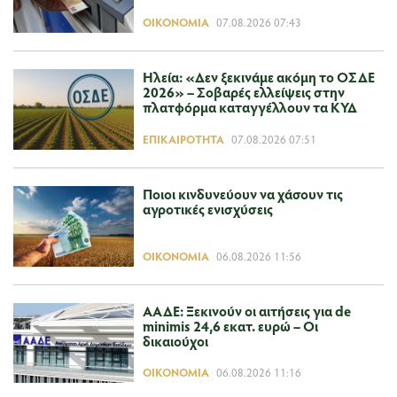
ΟΙΚΟΝΟΜΊΑ
07.08.2026 07:43
Ηλεία: «Δεν ξεκινάμε ακόμη το ΟΣΔΕ
2026» – Σοβαρές ελλείψεις στην
πλατφόρμα καταγγέλλουν τα ΚΥΔ
ΕΠΙΚΑΙΡΌΤΗΤΑ
07.08.2026 07:51
Ποιοι κινδυνεύουν να χάσουν τις
αγροτικές ενισχύσεις
ΟΙΚΟΝΟΜΊΑ
06.08.2026 11:56
ΑΑΔΕ: Ξεκινούν οι αιτήσεις για de
minimis 24,6 εκατ. ευρώ – Οι
δικαιούχοι
ΟΙΚΟΝΟΜΊΑ
06.08.2026 11:16