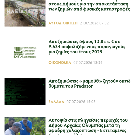
στους Δήμους για την αποκατάσταση
των ζημιών από φυσικές καταστροφές
ΑΥΤΟΔΙΟΊΚΗΣΗ
21.07.2026 07:32
Αποζημιώσεις ύψους 13,8 εκ. € σε
9.634 ασφαλιζόμενους παραγωγούς
για ζημίες του έτους 2025
ΟΙΚΟΝΟΜΊΑ
07.07.2026 18:34
Αποζημιώσεις «μαμούθ» ζητούν οκτώ
θύματα του Predator
ΕΛΛΆΔΑ
07.07.2026 15:05
Αυτοψία στις πληγείσες περιοχές του
Δήμου Αρχαίας Ολυμπίας μετά τη
σφοδρή χαλαζόπτωση - Εκτεταμένες