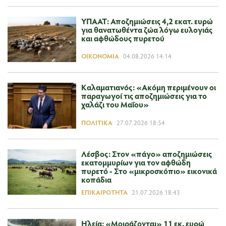
ΥΠΑΑΤ: Αποζημιώσεις 4,2 εκατ. ευρώ
για θανατωθέντα ζώα λόγω ευλογιάς
και αφθώδους πυρετού
ΟΙΚΟΝΟΜΊΑ
04.08.2026 14:14
Καλαματιανός: «Ακόμη περιμένουν οι
παραγωγοί τις αποζημιώσεις για το
χαλάζι του Μαΐου»
ΠΟΛΙΤΙΚΆ
27.07.2026 18:54
Λέσβος: Στον «πάγο» αποζημιώσεις
εκατομμυρίων για τον αφθώδη
πυρετό - Στο «μικροσκόπιο» εικονικά
κοπάδια
ΕΠΙΚΑΙΡΌΤΗΤΑ
21.07.2026 18:43
Ηλεία: «Μοιράζονται» 11 εκ. ευρώ