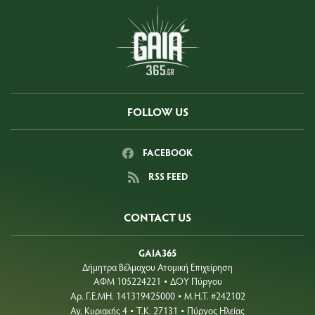
FOLLOW US
FACEBOOK
RSS FEED
CONTACT US
GAIA365
Δήμητρα Βέλμαχου Ατομική Επιχείρηση
ΑΦΜ 105224221
ΔΟΥ Πύργου
•
Aρ. Γ.Ε.ΜΗ. 141319425000
Μ.Η.Τ. #242102
•
Αγ. Κυριακής 4
Τ.Κ. 27131
Πύργος Ηλείας
•
•