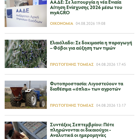
ΑΑΔΕ: Σε λειτουργία η νέα Ενιαία
Αίτηση Ενίσχυσης 2026 μέσω του
myAGRO
ΟΙΚΟΝΟΜΊΑ
04.08.2026 19:08
Ελαιόλαδο: Σε δοκιμασία η παραγωγή
– Φόβοι για αύξηση των τιμών
ΠΡΩΤΟΓΕΝΉΣ ΤΟΜΈΑΣ
04.08.2026 17:45
Φυτοπροστασία: Λιγοστεύουν τα
διαθέσιμα «όπλα» των αγροτών
ΠΡΩΤΟΓΕΝΉΣ ΤΟΜΈΑΣ
04.08.2026 13:17
Συντάξεις Σεπτεμβρίου: Πότε
πληρώνονται οι δικαιούχοι -
Αναλυτικά οι ημερομηνίες