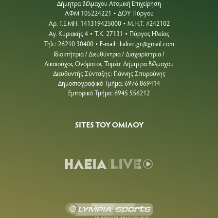
Δήμητρα Βέλμαχου Ατομική Επιχείρηση
ΑΦΜ 105224221
ΔΟΥ Πύργου
•
Aρ. Γ.Ε.ΜΗ. 141319425000
Μ.Η.Τ. #242102
•
Αγ. Κυριακής 4
Τ.Κ. 27131
Πύργος Ηλείας
•
•
Τηλ.: 26210 30400
E-mail:
ilialive.gr@gmail.com
•
Ιδιοκτήτρια / Διευθύντρια / Διαχειρίστρια /
Δικαιούχος Ονόματος Τομέα: Δήμητρα Βέλμαχου
Διευθυντής Σύνταξης: Γιάννης Σπυρούνης
Δημοσιογραφικό Τμήμα: 6976 869414
Εμπορικό Τμήμα: 6945 556212
SITES ΤΟΥ ΟΜΙΛΟΥ