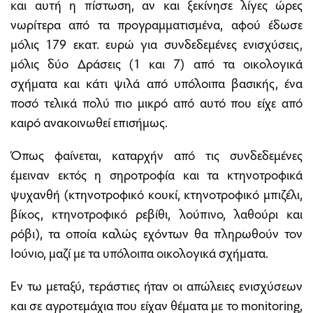
και αυτή η πίστωση, αν και ξεκίνησε λίγες ώρες
νωρίτερα από τα προγραµµατισµένα, αφού έδωσε
µόλις 179 εκατ. ευρώ για συνδεδεµένες ενισχύσεις,
µόλις δύο ∆ράσεις (1 και 7) από τα οικολογικά
σχήµατα και κάτι ψιλά από υπόλοιπα βασικής, ένα
ποσό τελικά πολύ πιο µικρό από αυτό που είχε από
καιρό ανακοινωθεί επισήµως.
Όπως φαίνεται, καταρχήν από τις συνδεδεµένες
έµειναν εκτός η σηροτροφία και τα κτηνοτροφικά
ψυχανθή (κτηνοτροφικό κουκί, κτηνοτροφικό µπιζέλι,
βίκος, κτηνοτροφικό ρεβίθι, λούπινο, λαθούρι και
ρόβι), τα οποία καλώς εχόντων θα πληρωθούν τον
Ιούνιο, µαζί µε τα υπόλοιπα οικολογικά σχήµατα.
Εν τω µεταξύ, τεράστιες ήταν οι απώλειες ενισχύσεων
και σε αγροτεµάχια που είχαν θέµατα µε το monitoring,