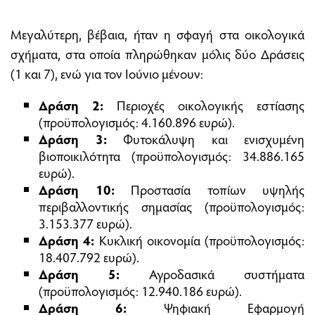
Μεγαλύτερη, βέβαια, ήταν η σφαγή στα οικολογικά
σχήµατα, στα οποία πληρώθηκαν µόλις δύο ∆ράσεις
(1 και 7), ενώ για τον Ιούνιο µένουν:
∆ράση 2:
Περιοχές οικολογικής εστίασης
(προϋπολογισµός: 4.160.896 ευρώ).
∆ράση 3:
Φυτοκάλυψη και ενισχυµένη
βιοποικιλότητα (προϋπολογισµός: 34.886.165
ευρώ).
∆ράση 10:
Προστασία τοπίων υψηλής
περιβαλλοντικής σηµασίας (προϋπολογισµός:
3.153.377 ευρώ).
∆ράση 4:
Κυκλική οικονοµία (προϋπολογισµός:
18.407.792 ευρώ).
∆ράση 5:
Αγροδασικά συστήµατα
(προϋπολογισµός: 12.940.186 ευρώ).
∆ράση 6:
Ψηφιακή Εφαρµογή