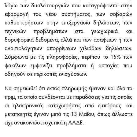
λόγω των δυσλειτουργιών που καταγράφονται στην
εφαρµογή του νέου συστήµατος, των σοβαρών
καθυστερήσεων στην επεξεργασία δηλώσεων, των
τεχνικών προβληµάτων στα γεωχωρικά και
δορυφορικά δεδοµένα, αλλά και των ασαφειών ή των
αναιτιολόγητων απορρίψεων χιλιάδων δηλώσεων.
Σύµφωνα µε τις πληροφορίες, περίπου το 15% των
φακέλων εµφανίζει προβλήµατα ή αστοχίες που
οδηγούν σε περικοπές ενισχύσεων.
Να σηµειωθεί ότι εκτός πληρωµής έµειναν και όλα τα
πριµ, τα οποία συνδέονται µε παραδόσεις για τις οποίες
οι ηλεκτρονικές καταχωρήσεις από εµπόρους και
µεταποιητές έγιναν µετά τις 13 Μαΐου, όπως άλλωστε
είχε ανακοινώσει σχετικά η ΑΑ∆Ε.