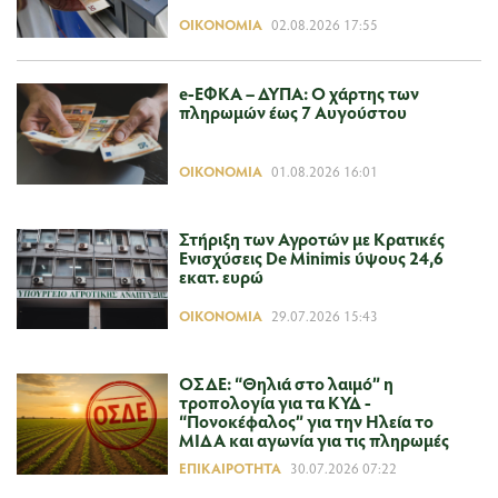
ΟΙΚΟΝΟΜΊΑ
02.08.2026 17:55
e-ΕΦΚΑ – ΔΥΠΑ: Ο χάρτης των
πληρωμών έως 7 Αυγούστου
ΟΙΚΟΝΟΜΊΑ
01.08.2026 16:01
Στήριξη των Αγροτών με Κρατικές
Ενισχύσεις De Minimis ύψους 24,6
εκατ. ευρώ
ΟΙΚΟΝΟΜΊΑ
29.07.2026 15:43
ΟΣΔΕ: “Θηλιά στο λαιμό” η
τροπολογία για τα ΚΥΔ -
“Πονοκέφαλος” για την Ηλεία το
ΜΙΔΑ και αγωνία για τις πληρωμές
ΕΠΙΚΑΙΡΌΤΗΤΑ
30.07.2026 07:22