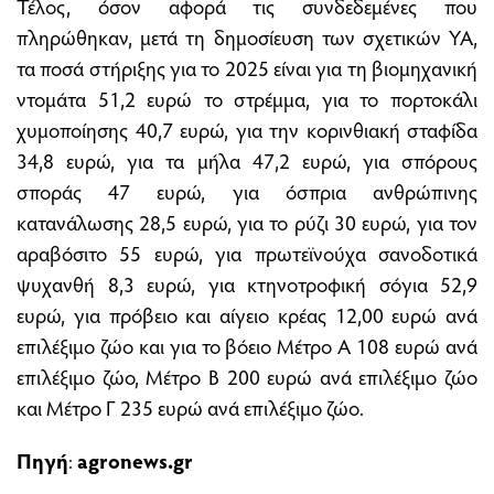
Τέλος, όσον αφορά τις συνδεδεµένες που
πληρώθηκαν, µετά τη δηµοσίευση των σχετικών ΥΑ,
τα ποσά στήριξης για το 2025 είναι για τη βιοµηχανική
ντοµάτα 51,2 ευρώ το στρέµµα, για το πορτοκάλι
χυµοποίησης 40,7 ευρώ, για την κορινθιακή σταφίδα
34,8 ευρώ, για τα µήλα 47,2 ευρώ, για σπόρους
σποράς 47 ευρώ, για όσπρια ανθρώπινης
κατανάλωσης 28,5 ευρώ, για το ρύζι 30 ευρώ, για τον
αραβόσιτο 55 ευρώ, για πρωτεϊνούχα σανοδοτικά
ψυχανθή 8,3 ευρώ, για κτηνοτροφική σόγια 52,9
ευρώ, για πρόβειο και αίγειο κρέας 12,00 ευρώ ανά
επιλέξιµο ζώο και για το βόειο Μέτρο Α 108 ευρώ ανά
επιλέξιµο ζώο, Μέτρο Β 200 ευρώ ανά επιλέξιµο ζώο
και Μέτρο Γ 235 ευρώ ανά επιλέξιµο ζώο.
Πηγή
:
agronews.gr