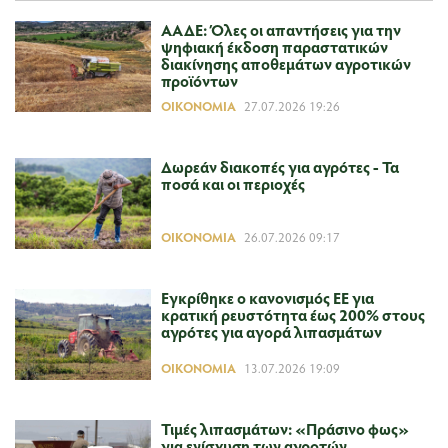
ΑΑΔΕ: Όλες οι απαντήσεις για την
ψηφιακή έκδοση παραστατικών
διακίνησης αποθεμάτων αγροτικών
προϊόντων
ΟΙΚΟΝΟΜΊΑ
27.07.2026 19:26
Δωρεάν διακοπές για αγρότες - Τα
ποσά και οι περιοχές
ΟΙΚΟΝΟΜΊΑ
26.07.2026 09:17
Εγκρίθηκε ο κανονισμός ΕΕ για
κρατική ρευστότητα έως 200% στους
αγρότες για αγορά λιπασμάτων
ΟΙΚΟΝΟΜΊΑ
13.07.2026 19:09
Τιμές λιπασμάτων: «Πράσινο φως»
για ενίσχυση των αγροτών