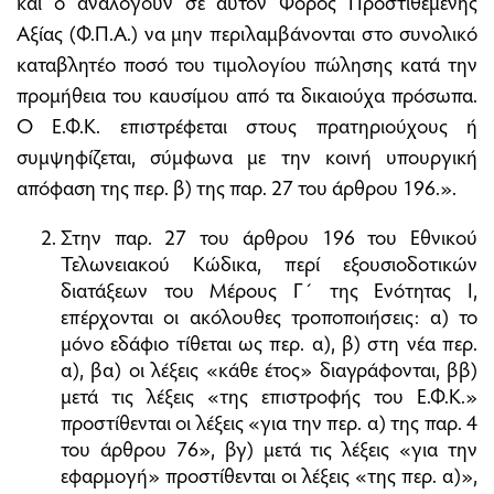
και ο αναλογούν σε αυτόν Φόρος Προστιθέμενης
Αξίας (Φ.Π.Α.) να μην περιλαμβάνονται στο συνολικό
καταβλητέο ποσό του τιμολογίου πώλησης κατά την
προμήθεια του καυσίμου από τα δικαιούχα πρόσωπα.
Ο Ε.Φ.Κ. επιστρέφεται στους πρατηριούχους ή
συμψηφίζεται, σύμφωνα με την κοινή υπουργική
απόφαση της περ. β) της παρ. 27 του άρθρου 196.».
Στην παρ. 27 του άρθρου 196 του Εθνικού
Τελωνειακού Κώδικα, περί εξουσιοδοτικών
διατάξεων του Μέρους Γ΄ της Ενότητας Ι,
επέρχονται οι ακόλουθες τροποποιήσεις: α) το
μόνο εδάφιο τίθεται ως περ. α), β) στη νέα περ.
α), βα) οι λέξεις «κάθε έτος» διαγράφονται, ββ)
μετά τις λέξεις «της επιστροφής του Ε.Φ.Κ.»
προστίθενται οι λέξεις «για την περ. α) της παρ. 4
του άρθρου 76», βγ) μετά τις λέξεις «για την
εφαρμογή» προστίθενται οι λέξεις «της περ. α)»,