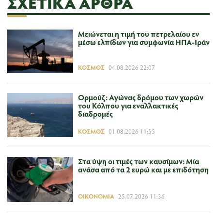
ΣΧΕΤΙΚΆ ΆΡΘΡΑ
Μειώνεται η τιμή του πετρελαίου εν
μέσω ελπίδων για συμφωνία ΗΠΑ-Ιράν
ΚΌΣΜΟΣ
04.08.2026 22:07
Ορμούζ: Αγώνας δρόμου των χωρών
του Κόλπου για εναλλακτικές
διαδρομές
ΚΌΣΜΟΣ
01.08.2026 11:55
Στα ύψη οι τιμές των καυσίμων: Μία
ανάσα από τα 2 ευρώ και με επιδότηση
ΟΙΚΟΝΟΜΊΑ
25.07.2026 11:36