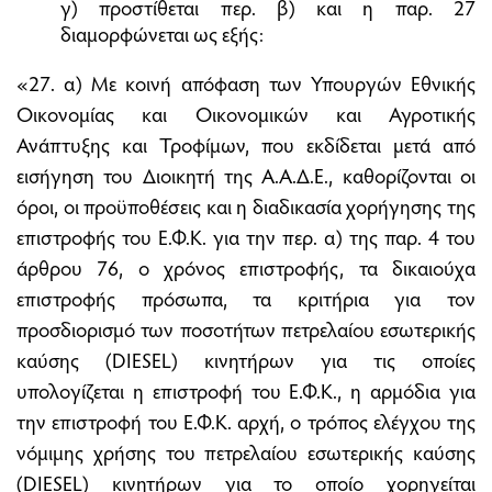
γ) προστίθεται περ. β) και η παρ. 27
διαμορφώνεται ως εξής:
«27. α) Με κοινή απόφαση των Υπουργών Εθνικής
Οικονομίας και Οικονομικών και Αγροτικής
Ανάπτυξης και Τροφίμων, που εκδίδεται μετά από
εισήγηση του Διοικητή της Α.Α.Δ.Ε., καθορίζονται οι
όροι, οι προϋποθέσεις και η διαδικασία χορήγησης της
επιστροφής του Ε.Φ.Κ. για την περ. α) της παρ. 4 του
άρθρου 76, ο χρόνος επιστροφής, τα δικαιούχα
επιστροφής πρόσωπα, τα κριτήρια για τον
προσδιορισμό των ποσοτήτων πετρελαίου εσωτερικής
καύσης (DIESEL) κινητήρων για τις οποίες
υπολογίζεται η επιστροφή του Ε.Φ.Κ., η αρμόδια για
την επιστροφή του Ε.Φ.Κ. αρχή, ο τρόπος ελέγχου της
νόμιμης χρήσης του πετρελαίου εσωτερικής καύσης
(DIESEL) κινητήρων για το οποίο χορηγείται