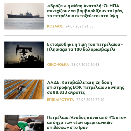
«Βράζει» η Μέση Ανατολή: Οι ΗΠΑ
συνεχίζουν να βομβαρδίζουν το Ιράν,
το πετρέλαιο εκτοξεύεται στα ύψη
ΚΌΣΜΟΣ
24.07.2026 21:58
Εκτοξεύθηκε η τιμή του πετρελαίου -
Πλησιάζει τα 100 δολάρια/βαρέλι
ΟΙΚΟΝΟΜΊΑ
23.07.2026 20:48
ΑΑΔΕ: Καταβάλλεται η 2η δόση
επιστροφής ΕΦΚ πετρελαίου κίνησης
σε 88.833 αγρότες
ΕΠΙΚΑΙΡΌΤΗΤΑ
22.07.2026 22:10
Πετρέλαιο: Άνοδος πάνω από 4% στον
απόηχο των νέων αμερικανικών
επιθέσεων στο Ιράν