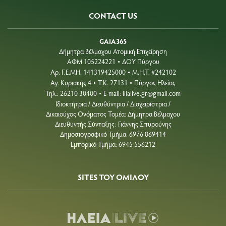
CONTACT US
GAIA365
Δήμητρα Βέλμαχου Ατομική Επιχείρηση
ΑΦΜ 105224221
ΔΟΥ Πύργου
•
Aρ. Γ.Ε.ΜΗ. 141319425000
Μ.Η.Τ. #242102
•
Αγ. Κυριακής 4
Τ.Κ. 27131
Πύργος Ηλείας
•
•
Τηλ.: 26210 30400
E-mail:
ilialive.gr@gmail.com
•
Ιδιοκτήτρια / Διευθύντρια / Διαχειρίστρια /
Δικαιούχος Ονόματος Τομέα: Δήμητρα Βέλμαχου
Διευθυντής Σύνταξης: Γιάννης Σπυρούνης
Δημοσιογραφικό Τμήμα: 6976 869414
Εμπορικό Τμήμα: 6945 556212
SITES ΤΟΥ ΟΜΙΛΟΥ