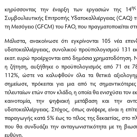
ης
κηρύσσοντας την έναρξη των εργασιών της 14
Συμβουλευτικής Επιτροπής Υδατοκαλλιέργειας (CAQ) της
τη Μεσόγειο (GFCM) του FAO, που πραγματοποιείται στ
Μάλιστα, ανακοίνωσε ότι εγκρίνονται 105 νέα επεν
υδατοκαλλιέργειας, συνολικού προϋπολογισμού 131 εκ
εκατ. ευρώ προέρχονται από δημόσια χρηματοδότηση. Να
η ζήτηση, αυξήθηκε ο προϋπολογισμός από 71 σε 78
112%, ώστε να καλυφθούν όλα τα θετικά αξιολογημ
σημείωσε, πρόκειται για μια από τις σημαντικότερε
τελευταίων ετών στον κλάδο, η οποία θα ενισχύσει τον
καινοτομία, την ψηφιακή μετάβαση και την αντα
υδατοκαλλιέργειας. Στόχος, όπως ανέφερε, είναι η επί
παραγωγής κατά 5% έως το τέλος της δεκαετίας, στο π
που θα συνδυάζει την ανταγωνιστικότητα με τη βιωσι
ευθύνη.