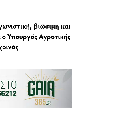
γωνιστική, βιώσιμη και
ε ο Υπουργός Αγροτικής
χοινάς