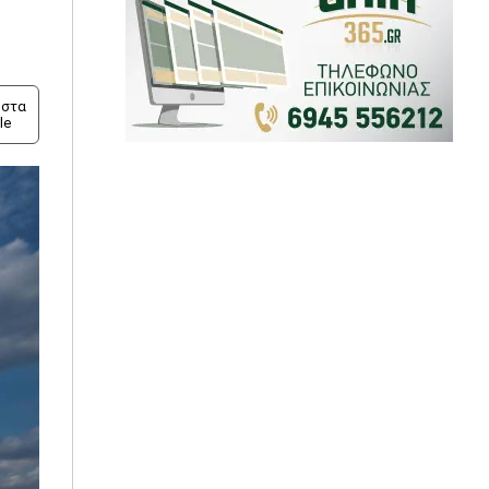
στα
le