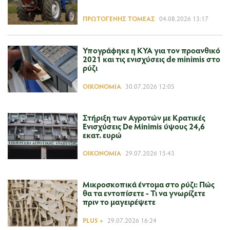
ΠΡΩΤΟΓΕΝΉΣ ΤΟΜΈΑΣ
04.08.2026 13:17
Υπογράφηκε η ΚΥΑ για τον προανθικό
2021 και τις ενισχύσεις de minimis στο
ρύζι
ΟΙΚΟΝΟΜΊΑ
30.07.2026 12:05
Στήριξη των Αγροτών με Κρατικές
Ενισχύσεις De Minimis ύψους 24,6
εκατ. ευρώ
ΟΙΚΟΝΟΜΊΑ
29.07.2026 15:43
Μικροσκοπικά έντομα στο ρύζι: Πώς
θα τα εντοπίσετε - Τι να γνωρίζετε
πριν το μαγειρέψετε
PLUS +
29.07.2026 16:24