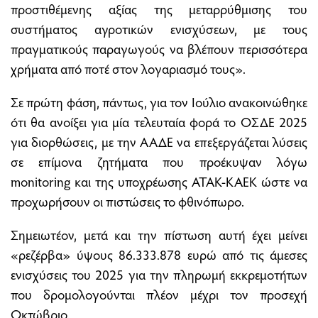
προστιθέµενης αξίας της µεταρρύθµισης του
συστήµατος αγροτικών ενισχύσεων, µε τους
πραγµατικούς παραγωγούς να βλέπουν περισσότερα
χρήµατα από ποτέ στον λογαριασµό τους».
Σε πρώτη φάση, πάντως, για τον Ιούλιο ανακοινώθηκε
ότι θα ανοίξει για µία τελευταία φορά το ΟΣ∆Ε 2025
για διορθώσεις, µε την ΑΑ∆Ε να επεξεργάζεται λύσεις
σε επίµονα ζητήµατα που προέκυψαν λόγω
monitoring και της υποχρέωσης ΑΤΑΚ-ΚΑΕΚ ώστε να
προχωρήσουν οι πιστώσεις το φθινόπωρο.
Σηµειωτέον, µετά και την πίστωση αυτή έχει µείνει
«ρεζέρβα» ύψους 86.333.878 ευρώ από τις άµεσες
ενισχύσεις του 2025 για την πληρωµή εκκρεµοτήτων
που δροµολογούνται πλέον µέχρι τον προσεχή
Οκτώβριο.