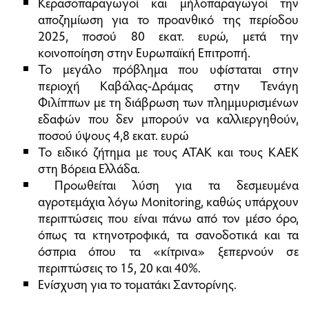
Κερασοπαραγωγοί και µήλοπαραγωγοί την
αποζηµίωση για το προανθικό της περίοδου
2025, ποσού 80 εκατ. ευρώ, µετά την
κοινοποίηση στην Ευρωπαϊκή Επιτροπή.
Το µεγάλο πρόβληµα που υφίσταται στην
περιοχή Καβάλας-∆ράµας στην Τενάγη
Φιλίππων µε τη διάβρωση των πληµµυρισµένων
εδαφών που δεν µπορούν να καλλιεργηθούν,
ποσού ύψους 4,8 εκατ. ευρώ
Το ειδικό ζήτηµα µε τους ΑΤΑΚ και τους ΚΑΕΚ
στη Βόρεια Ελλάδα.
Προωθείται λύση για τα δεσµευµένα
αγροτεµάχια λόγω Monitoring, καθώς υπάρχουν
περιπτώσεις που είναι πάνω από τον µέσο όρο,
όπως τα κτηνοτροφικά, τα σανοδοτικά και τα
όσπρια όπου τα «κίτρινα» ξεπερνούν σε
περιπτώσεις το 15, 20 και 40%.
Ενίσχυση για το τοµατάκι Σαντορίνης.