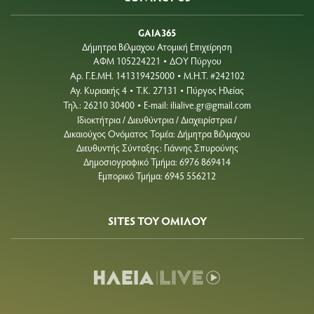
GAIA365
Δήμητρα Βέλμαχου Ατομική Επιχείρηση
ΑΦΜ 105224221
ΔΟΥ Πύργου
•
Aρ. Γ.Ε.ΜΗ. 141319425000
Μ.Η.Τ. #242102
•
Αγ. Κυριακής 4
Τ.Κ. 27131
Πύργος Ηλείας
•
•
Τηλ.: 26210 30400
E-mail:
ilialive.gr@gmail.com
•
Ιδιοκτήτρια / Διευθύντρια / Διαχειρίστρια /
Δικαιούχος Ονόματος Τομέα: Δήμητρα Βέλμαχου
Διευθυντής Σύνταξης: Γιάννης Σπυρούνης
Δημοσιογραφικό Τμήμα: 6976 869414
Εμπορικό Τμήμα: 6945 556212
SITES ΤΟΥ ΟΜΙΛΟΥ