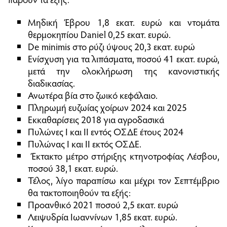
Μηδική Έβρου 1,8 εκατ. ευρώ και ντοµάτα
θερµοκηπίου Daniel 0,25 εκατ. ευρώ.
De minimis στο ρύζι ύψους 20,3 εκατ. ευρώ
Ενίσχυση για τα λιπάσµατα, ποσού 41 εκατ. ευρώ,
µετά την ολοκλήρωση της κανονιστικής
διαδικασίας.
Ανωτέρα βία στο ζωικό κεφάλαιο.
Πληρωµή ευζωίας χοίρων 2024 και 2025
Εκκαθαρίσεις 2018 για αγροδασικά
Πυλώνες Ι και ΙΙ εντός ΟΣ∆Ε έτους 2024
Πυλώνας Ι και ΙΙ εκτός ΟΣ∆Ε.
Έκτακτο µέτρο στήριξης κτηνοτροφίας Λέσβου,
ποσού 38,1 εκατ. ευρώ.
Τέλος, λίγο παραπίσω και µέχρι τον Σεπτέµβριο
θα τακτοποιηθούν τα εξής:
Προανθικό 2021 ποσού 2,5 εκατ. ευρώ
Λειψυδρία Ιωαννίνων 1,85 εκατ. ευρώ.