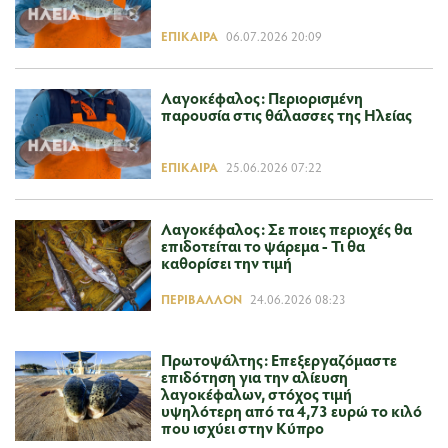
ΕΠΊΚΑΙΡΑ
06.07.2026 20:09
Λαγοκέφαλος: Περιορισμένη
παρουσία στις θάλασσες της Ηλείας
ΕΠΊΚΑΙΡΑ
25.06.2026 07:22
Λαγοκέφαλος: Σε ποιες περιοχές θα
επιδοτείται το ψάρεμα - Τι θα
καθορίσει την τιμή
ΠΕΡΙΒΆΛΛΟΝ
24.06.2026 08:23
Πρωτοψάλτης: Επεξεργαζόμαστε
επιδότηση για την αλίευση
λαγοκέφαλων, στόχος τιμή
υψηλότερη από τα 4,73 ευρώ το κιλό
που ισχύει στην Κύπρο