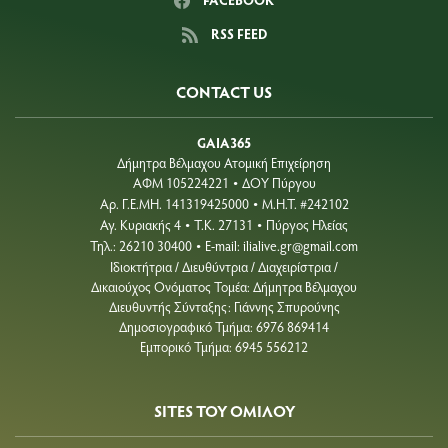
RSS FEED
CONTACT US
GAIA365
Δήμητρα Βέλμαχου Ατομική Επιχείρηση
ΑΦΜ 105224221
ΔΟΥ Πύργου
•
Aρ. Γ.Ε.ΜΗ. 141319425000
Μ.Η.Τ. #242102
•
Αγ. Κυριακής 4
Τ.Κ. 27131
Πύργος Ηλείας
•
•
Τηλ.: 26210 30400
E-mail:
ilialive.gr@gmail.com
•
Ιδιοκτήτρια / Διευθύντρια / Διαχειρίστρια /
Δικαιούχος Ονόματος Τομέα: Δήμητρα Βέλμαχου
Διευθυντής Σύνταξης: Γιάννης Σπυρούνης
Δημοσιογραφικό Τμήμα: 6976 869414
Εμπορικό Τμήμα: 6945 556212
SITES ΤΟΥ ΟΜΙΛΟΥ