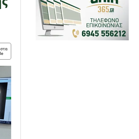
στα
le