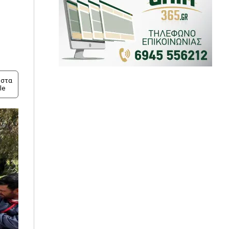
στα
le