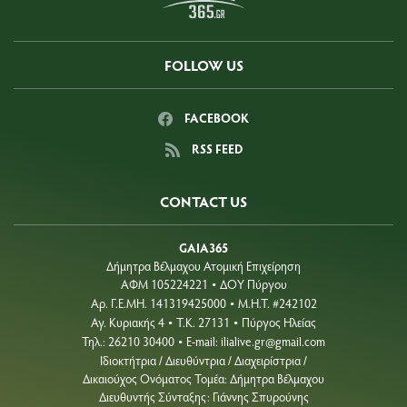
FOLLOW US
FACEBOOK
RSS FEED
CONTACT US
GAIA365
Δήμητρα Βέλμαχου Ατομική Επιχείρηση
ΑΦΜ 105224221
ΔΟΥ Πύργου
•
Aρ. Γ.Ε.ΜΗ. 141319425000
Μ.Η.Τ. #242102
•
Αγ. Κυριακής 4
Τ.Κ. 27131
Πύργος Ηλείας
•
•
Τηλ.: 26210 30400
E-mail:
ilialive.gr@gmail.com
•
Ιδιοκτήτρια / Διευθύντρια / Διαχειρίστρια /
Δικαιούχος Ονόματος Τομέα: Δήμητρα Βέλμαχου
Διευθυντής Σύνταξης: Γιάννης Σπυρούνης