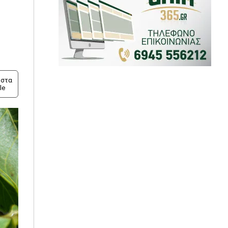
στα
le