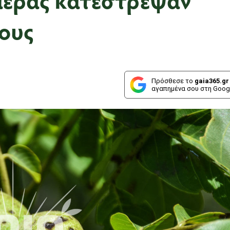
μους
Πρόσθεσε το
gaia365.gr
αγαπημένα σου στη Goog