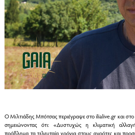
Ο Μιλτιάδης Μπότσας περιέγραψε στο ilialive.gr και στ
σημειώνοντας ότι: «Δυστυχώς η κλιματική αλλαγή
πρόβλημα τα τελευταία χρόνια στους αγρότες και προσ