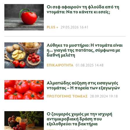
Οι σεφ αφαιρούν τη φλούδα από τη
ντομάτα: Να το κάνετε κι εσείς;
PLUS +
29.05.2026 16:41
Λύθηκε το μυστήριο: Η ντομάτα είναι
η... γιαγιά της πατάτας, σύμφωνα με
διεθνή μελέτη
ΕΠΙΚΑΙΡΌΤΗΤΑ
01.08.2025 14:48
Αλματώδης αύξηση στις εισαγωγές
ντομάτας – Η πορεία των εξαγωγών
ΠΡΩΤΟΓΕΝΉΣ ΤΟΜΈΑΣ
28.09.2024 19:18
Ο ζουμερός χυμός με την ισχυρή
αντιμικροβιακή δράση που
εξολοθρεύει τα βακτήρια