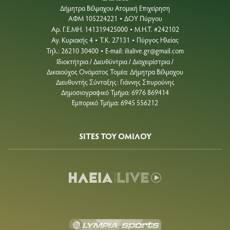
Δήμητρα Βέλμαχου Ατομική Επιχείρηση
ΑΦΜ 105224221
ΔΟΥ Πύργου
•
Aρ. Γ.Ε.ΜΗ. 141319425000
Μ.Η.Τ. #242102
•
Αγ. Κυριακής 4
Τ.Κ. 27131
Πύργος Ηλείας
•
•
Τηλ.: 26210 30400
E-mail:
ilialive.gr@gmail.com
•
Ιδιοκτήτρια / Διευθύντρια / Διαχειρίστρια /
Δικαιούχος Ονόματος Τομέα: Δήμητρα Βέλμαχου
Διευθυντής Σύνταξης: Γιάννης Σπυρούνης
Δημοσιογραφικό Τμήμα: 6976 869414
Εμπορικό Τμήμα: 6945 556212
SITES ΤΟΥ ΟΜΙΛΟΥ