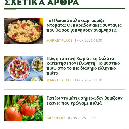
ΣΧΕΤΙΚΆ ΆΡΘΡΑ
Το Ηλειακό καλοκαίρι μυρίζει
Ντομάτα: Οι παραδοσιακές συνταγές
που θα σου ξυπνήσουν αναμνήσεις
MARKETPLACE
17.07.2026 08:30
Πώς η ταπεινή Χωριάτικη Σαλάτα
κατέκτησε τον Πλανήτη; Το μυστικό
πίσω από το πιο διάσημο ελληνικό
πιάτο
MARKETPLACE
14.07.2026 11:10
Γιατί οι ντομάτες σήμερα δεν θυμίζουν
εκείνες που τρώγαμε παλιά
GREEN LIFE
03.06.2026 10:46