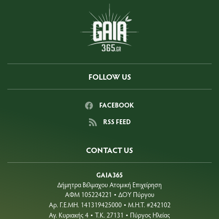
FOLLOW US
FACEBOOK
RSS FEED
CONTACT US
GAIA365
Δήμητρα Βέλμαχου Ατομική Επιχείρηση
ΑΦΜ 105224221
ΔΟΥ Πύργου
•
Aρ. Γ.Ε.ΜΗ. 141319425000
Μ.Η.Τ. #242102
•
Αγ. Κυριακής 4
Τ.Κ. 27131
Πύργος Ηλείας
•
•