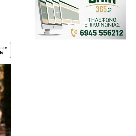
στα
le