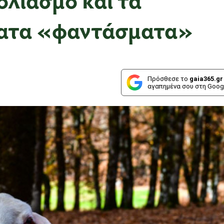
βατα «φαντάσματα»
Πρόσθεσε το
gaia365.gr
αγαπημένα σου στη Goog