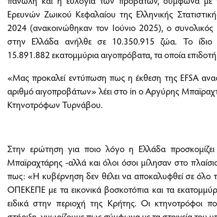
πανώλη και η ευλογιά των προβάτων, σύμφωνα με τ
Ερευνών Ζωικού Κεφαλαίου της Ελληνικής Στατιστική
2024 (ανακοινώθηκαν τον Ιούνιο 2025), ο συνολικό
στην Ελλάδα ανήλθε σε 10.350.915 ζώα. Το ίδι
15.891.882 εκατομμύρια αιγοπρόβατα, τα οποία επιδο
«Μας προκαλεί εντύπωση πως η έκθεση της EFSA αναφ
αριθμό αιγοπροβάτων» λέει στο in o Αργύρης Μπαϊραχ
Κτηνοτρόφων Τυρνάβου.
Στην ερώτηση για ποιο λόγο η Ελλάδα προσκομίζει 
Μπαϊραχτάρης -αλλά και όλοι όσοι μίλησαν στο πλαίσι
πως: «Η κυβέρνηση δεν θέλει να αποκαλυφθεί σε όλο 
ΟΠΕΚΕΠΕ με τα εικονικά βοσκοτόπια και τα εκατομμύ
ειδικά στην περιοχή της Κρήτης. Οι κτηνοτρόφοι π
στήριξη, γνωρίζουμε πως σύμφωνα με τα στοιχεία του 