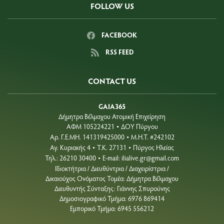
FOLLOW US
FACEBOOK
RSS FEED
CONTACT US
GAIA365
Δήμητρα Βέλμαχου Ατομική Επιχείρηση
ΑΦΜ 105224221
ΔΟΥ Πύργου
•
Aρ. Γ.Ε.ΜΗ. 141319425000
Μ.Η.Τ. #242102
•
Αγ. Κυριακής 4
Τ.Κ. 27131
Πύργος Ηλείας
•
•
Τηλ.: 26210 30400
E-mail:
ilialive.gr@gmail.com
•
Ιδιοκτήτρια / Διευθύντρια / Διαχειρίστρια /
Δικαιούχος Ονόματος Τομέα: Δήμητρα Βέλμαχου
Διευθυντής Σύνταξης: Γιάννης Σπυρούνης
Δημοσιογραφικό Τμήμα: 6976 869414
Εμπορικό Τμήμα: 6945 556212