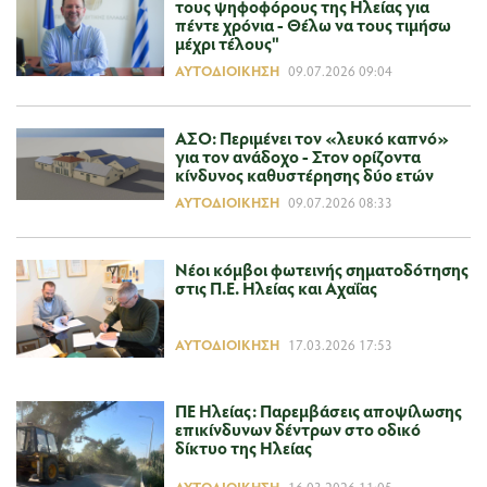
τους ψηφοφόρους της Ηλείας για
πέντε χρόνια - Θέλω να τους τιμήσω
μέχρι τέλους"
ΑΥΤΟΔΙΟΊΚΗΣΗ
09.07.2026 09:04
ΑΣΟ: Περιμένει τον «λευκό καπνό»
για τον ανάδοχο - Στον ορίζοντα
κίνδυνος καθυστέρησης δύο ετών
ΑΥΤΟΔΙΟΊΚΗΣΗ
09.07.2026 08:33
Νέοι κόμβοι φωτεινής σηματοδότησης
στις Π.Ε. Ηλείας και Αχαΐας
ΑΥΤΟΔΙΟΊΚΗΣΗ
17.03.2026 17:53
ΠΕ Ηλείας: Παρεμβάσεις αποψίλωσης
επικίνδυνων δέντρων στο οδικό
δίκτυο της Ηλείας
ΑΥΤΟΔΙΟΊΚΗΣΗ
16.03.2026 11:05