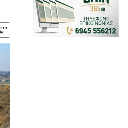
στα
le