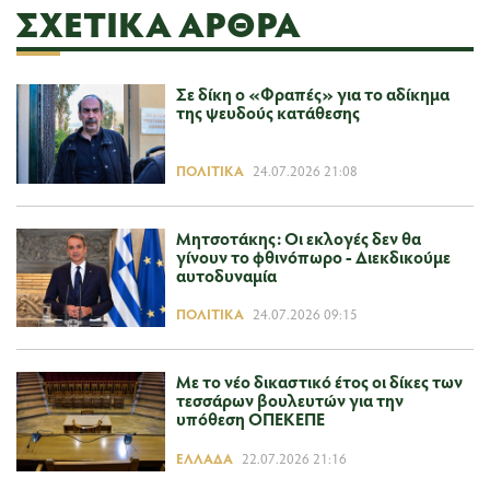
ΣΧΕΤΙΚΆ ΆΡΘΡΑ
Σε δίκη ο «Φραπές» για το αδίκημα
της ψευδούς κατάθεσης
ΠΟΛΙΤΙΚΆ
24.07.2026 21:08
Μητσοτάκης: Οι εκλογές δεν θα
γίνουν το φθινόπωρο - Διεκδικούμε
αυτοδυναμία
ΠΟΛΙΤΙΚΆ
24.07.2026 09:15
Με το νέο δικαστικό έτος οι δίκες των
τεσσάρων βουλευτών για την
υπόθεση ΟΠΕΚΕΠΕ
ΕΛΛΆΔΑ
22.07.2026 21:16