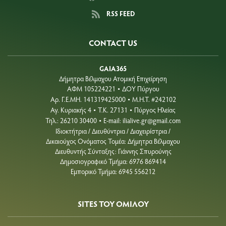
RSS FEED
CONTACT US
GAIA365
Δήμητρα Βέλμαχου Ατομική Επιχείρηση
ΑΦΜ 105224221
ΔΟΥ Πύργου
•
Aρ. Γ.Ε.ΜΗ. 141319425000
Μ.Η.Τ. #242102
•
Αγ. Κυριακής 4
Τ.Κ. 27131
Πύργος Ηλείας
•
•
Τηλ.: 26210 30400
E-mail:
ilialive.gr@gmail.com
•
Ιδιοκτήτρια / Διευθύντρια / Διαχειρίστρια /
Δικαιούχος Ονόματος Τομέα: Δήμητρα Βέλμαχου
Διευθυντής Σύνταξης: Γιάννης Σπυρούνης
Δημοσιογραφικό Τμήμα: 6976 869414
Εμπορικό Τμήμα: 6945 556212
SITES ΤΟΥ ΟΜΙΛΟΥ