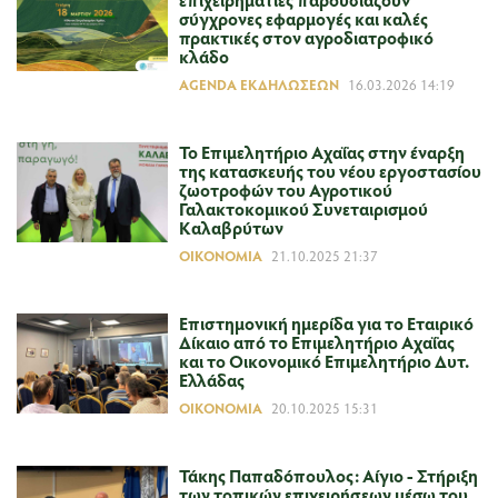
σύγχρονες εφαρμογές και καλές
πρακτικές στον αγροδιατροφικό
κλάδο
AGENDA ΕΚΔΗΛΏΣΕΩΝ
16.03.2026 14:19
Το Επιμελητήριο Αχαΐας στην έναρξη
της κατασκευής του νέου εργοστασίου
ζωοτροφών του Αγροτικού
Γαλακτοκομικού Συνεταιρισμού
Καλαβρύτων
ΟΙΚΟΝΟΜΊΑ
21.10.2025 21:37
Επιστημονική ημερίδα για το Εταιρικό
Δίκαιο από το Επιμελητήριο Αχαΐας
και το Οικονομικό Επιμελητήριο Δυτ.
Ελλάδας
ΟΙΚΟΝΟΜΊΑ
20.10.2025 15:31
Τάκης Παπαδόπουλος: Αίγιο - Στήριξη
των τοπικών επιχειρήσεων μέσω του