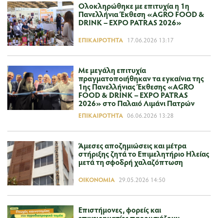
Ολοκληρώθηκε με επιτυχία η 1η
Πανελλήνια Έκθεση «AGRO FOOD &
DRINK – EXPO PATRAS 2026»
ΕΠΙΚΑΙΡΌΤΗΤΑ
17.06.2026 13:17
Με μεγάλη επιτυχία
πραγματοποιήθηκαν τα εγκαίνια της
1ης Πανελλήνιας Έκθεσης «AGRO
FOOD & DRINK – EXPO PATRAS
2026» στο Παλαιό Λιμάνι Πατρών
ΕΠΙΚΑΙΡΌΤΗΤΑ
06.06.2026 13:28
Άμεσες αποζημιώσεις και μέτρα
στήριξης ζητά το Επιμελητήριο Ηλείας
μετά τη σφοδρή χαλαζόπτωση
ΟΙΚΟΝΟΜΊΑ
29.05.2026 14:50
Επιστήμονες, φορείς και
επιχειρηματίες παρουσιάζουν