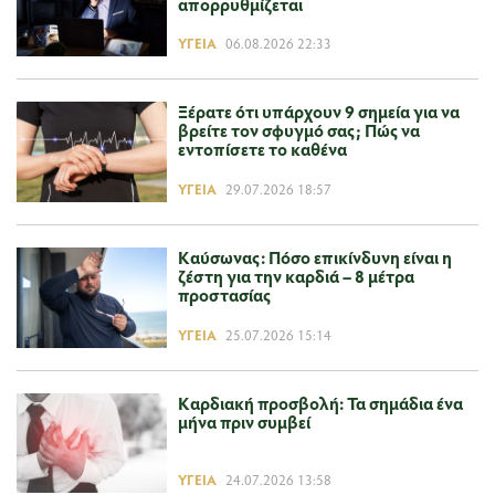
απορρυθμίζεται
ΥΓΕΊΑ
06.08.2026 22:33
Ξέρατε ότι υπάρχουν 9 σημεία για να
βρείτε τον σφυγμό σας; Πώς να
εντοπίσετε το καθένα
ΥΓΕΊΑ
29.07.2026 18:57
Καύσωνας: Πόσο επικίνδυνη είναι η
ζέστη για την καρδιά – 8 μέτρα
προστασίας
ΥΓΕΊΑ
25.07.2026 15:14
Καρδιακή προσβολή: Τα σημάδια ένα
μήνα πριν συμβεί
ΥΓΕΊΑ
24.07.2026 13:58