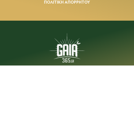
ΠΟΛΙΤΙΚΗ ΑΠΟΡΡΗΤΟΥ
ilialive.gr
gaia365.gr
olympiasports.gr
ilia-ekloges.gr
COPYRIGHT © 2011 - 2026 GAIA365.
ALL RIGHTS RESERVED.
Developed by
Nuevvo
.