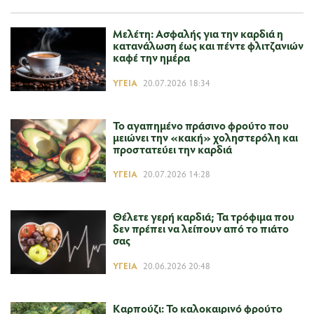
Μελέτη: Ασφαλής για την καρδιά η
κατανάλωση έως και πέντε φλιτζανιών
καφέ την ημέρα
ΥΓΕΊΑ
20.07.2026 18:34
Το αγαπημένο πράσινο φρούτο που
μειώνει την «κακή» χοληστερόλη και
προστατεύει την καρδιά
ΥΓΕΊΑ
20.07.2026 14:28
Θέλετε γερή καρδιά; Τα τρόφιμα που
δεν πρέπει να λείπουν από το πιάτο
σας
ΥΓΕΊΑ
20.06.2026 20:48
Καρπούζι: Το καλοκαιρινό φρούτο