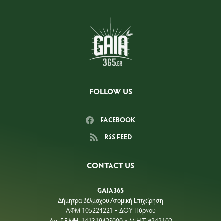
FOLLOW US
FACEBOOK
RSS FEED
CONTACT US
GAIA365
Δήμητρα Βέλμαχου Ατομική Επιχείρηση
ΑΦΜ 105224221
ΔΟΥ Πύργου
•
Aρ. Γ.Ε.ΜΗ. 141319425000
Μ.Η.Τ. #242102