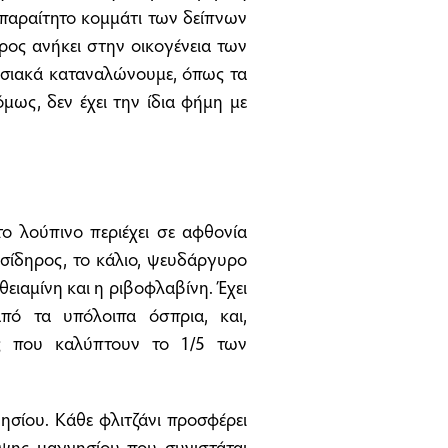
απαραίτητο κομμάτι των δείπνων
ρος ανήκει στην οικογένεια των
σιακά καταναλώνουμε, όπως τα
όμως, δεν έχει την ίδια φήμη με
ο λούπινο περιέχει σε αφθονία
σίδηρος, το κάλιο, ψευδάργυρο
θειαμίνη και η ριβοφλαβίνη. Έχει
από τα υπόλοιπα όσπρια, και,
νες που καλύπτουν το 1/5 των
ησίου. Κάθε φλιτζάνι προσφέρει
ψης μαγνησίου που συνιστάται