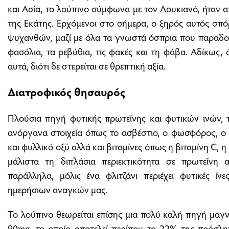
και Ασία, το λούπινο σύμφωνα με τον Λουκιανό, ήταν 
της Εκάτης. Ερχόμενοι στο σήμερα, ο ξηρός αυτός σπό
ψυχανθών, μαζί με όλα τα γνωστά όσπρια που παραδο
φασόλια, τα ρεβύθια, τις φακές και τη φάβα. Αδίκως, 
αυτά, διότι δε στερείται σε θρεπτική αξία.
Διατροφικός θησαυρός
Πλούσια πηγή φυτικής πρωτεΐνης και φυτικών ινών, τ
ανόργανα στοιχεία όπως το ασβέστιο, ο φωσφόρος, ο 
και φυλλικό οξύ αλλά και βιταμίνες όπως η βιταμίνη C, η 
μάλιστα τη διπλάσια περιεκτικότητα σε πρωτεΐνη 
παράλληλα, μόλις ένα φλιτζάνι περιέχει φυτικές ί
ημερήσιων αναγκών μας.
Το λούπινο θεωρείται επίσης μια πολύ καλή πηγή μαγν
90mg, το οποίο αποτελεί περίπου το 22% της πρόσλη