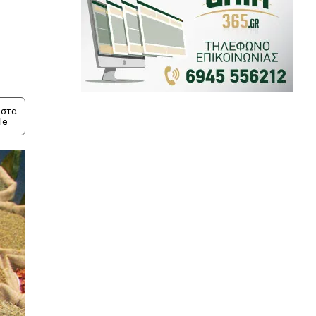
στα
le