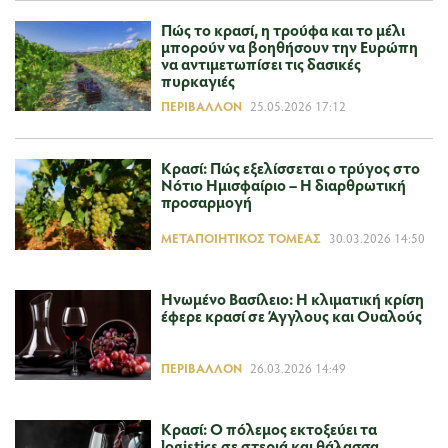
Πώς το κρασί, η τρούφα και το μέλι
μπορούν να βοηθήσουν την Ευρώπη
να αντιμετωπίσει τις δασικές
πυρκαγιές
ΠΕΡΙΒΆΛΛΟΝ
25.05.2026 17:12
Κρασί: Πώς εξελίσσεται ο τρύγος στο
Νότιο Ημισφαίριο – Η διαρθρωτική
προσαρμογή
ΜΕΤΑΠΟΙΗΤΙΚΌΣ ΤΟΜΈΑΣ
30.03.2026 14:50
Ηνωμένο Βασίλειο: Η κλιματική κρίση
έφερε κρασί σε Άγγλους και Ουαλούς
ΠΕΡΙΒΆΛΛΟΝ
26.03.2026 14:49
Κρασί: Ο πόλεμος εκτοξεύει τα
logistics σε στεριά και θάλασσα