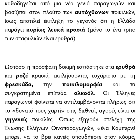
καθοδηγείται από μια νέα γενιά παραγωγών και
βασίζεται στον πλούτο των
αυτόχθονων
ποικιλιών,
ίσως αποτελεί έκπληξη το γεγονός ότι η Ελλάδα
παράγει
κυρίως λευκά κρασιά
(μόνο το ένα τρίτο
των σταφυλιών είναι ερυθρά).
Ωστόσο, η πρόσφατη δοκιμή εστιάστηκε στα
ερυθρά
και
ροζέ
κρασιά, εκπλήσσοντας ευχάριστα με τη
φρεσκάδα,
την
ποικιλομορφία
και τα
συγκρατημένα επίπεδα
αλκοόλ
. Οι Έλληνες
παραγωγοί φαίνεται να αντιλαμβάνονται πλήρως ότι
το «δυνατό τους χαρτί» στις διεθνείς αγορές είναι οι
γηγενείς
ποικιλίες. Όπως εξηγούν στελέχη της
Ένωσης Ελλήνων Οινοπαραγωγών, «ένα Καμπερνέ
μπορεί να το βρει κανείς οπουδήποτε στον κόσμο,