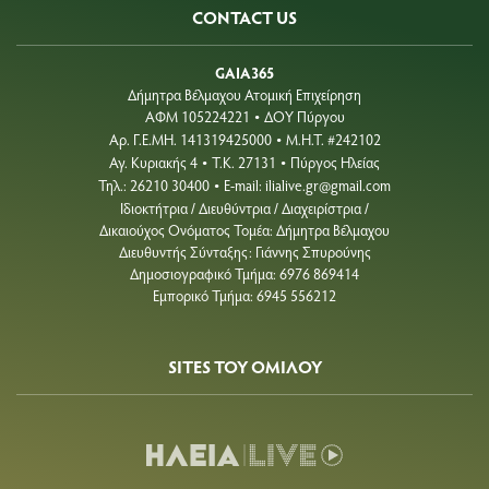
CONTACT US
GAIA365
Δήμητρα Βέλμαχου Ατομική Επιχείρηση
ΑΦΜ 105224221
ΔΟΥ Πύργου
•
Aρ. Γ.Ε.ΜΗ. 141319425000
Μ.Η.Τ. #242102
•
Αγ. Κυριακής 4
Τ.Κ. 27131
Πύργος Ηλείας
•
•
Τηλ.: 26210 30400
E-mail:
ilialive.gr@gmail.com
•
Ιδιοκτήτρια / Διευθύντρια / Διαχειρίστρια /
Δικαιούχος Ονόματος Τομέα: Δήμητρα Βέλμαχου
Διευθυντής Σύνταξης: Γιάννης Σπυρούνης
Δημοσιογραφικό Τμήμα: 6976 869414
Εμπορικό Τμήμα: 6945 556212
SITES ΤΟΥ ΟΜΙΛΟΥ