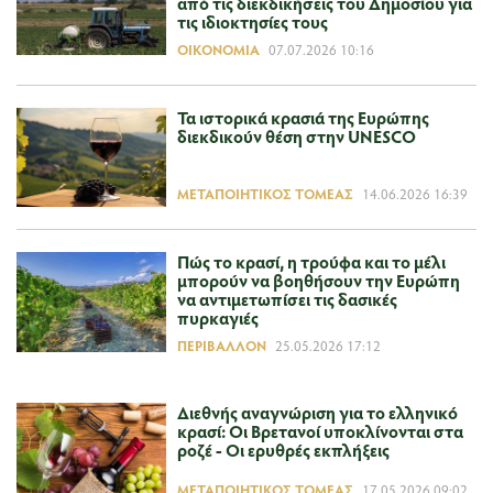
από τις διεκδικήσεις του Δημοσίου για
τις ιδιοκτησίες τους
ΟΙΚΟΝΟΜΊΑ
07.07.2026 10:16
Τα ιστορικά κρασιά της Ευρώπης
διεκδικούν θέση στην UNESCO
ΜΕΤΑΠΟΙΗΤΙΚΌΣ ΤΟΜΈΑΣ
14.06.2026 16:39
Πώς το κρασί, η τρούφα και το μέλι
μπορούν να βοηθήσουν την Ευρώπη
να αντιμετωπίσει τις δασικές
πυρκαγιές
ΠΕΡΙΒΆΛΛΟΝ
25.05.2026 17:12
Διεθνής αναγνώριση για το ελληνικό
κρασί: Οι Βρετανοί υποκλίνονται στα
ροζέ - Οι ερυθρές εκπλήξεις
ΜΕΤΑΠΟΙΗΤΙΚΌΣ ΤΟΜΈΑΣ
17.05.2026 09:02