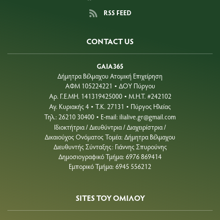
RSS FEED
CONTACT US
GAIA365
Δήμητρα Βέλμαχου Ατομική Επιχείρηση
ΑΦΜ 105224221
ΔΟΥ Πύργου
•
Aρ. Γ.Ε.ΜΗ. 141319425000
Μ.Η.Τ. #242102
•
Αγ. Κυριακής 4
Τ.Κ. 27131
Πύργος Ηλείας
•
•
Τηλ.: 26210 30400
E-mail:
ilialive.gr@gmail.com
•
Ιδιοκτήτρια / Διευθύντρια / Διαχειρίστρια /
Δικαιούχος Ονόματος Τομέα: Δήμητρα Βέλμαχου
Διευθυντής Σύνταξης: Γιάννης Σπυρούνης
Δημοσιογραφικό Τμήμα: 6976 869414
Εμπορικό Τμήμα: 6945 556212
SITES ΤΟΥ ΟΜΙΛΟΥ